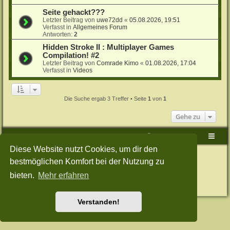
Seite gehackt???
Letzter Beitrag von
uwe72dd
«
05.08.2026, 19:51
Verfasst in
Allgemeines Forum
Antworten:
2
Hidden Stroke II : Multiplayer Games
Compilation! #2
Letzter Beitrag von
Comrade Kimo
«
01.08.2026, 17:04
Verfasst in
Videos
Die Suche ergab 3 Treffer • Seite
1
von
1
Gehe zu
Sudden-Strike-Maps.de Hauptseite
Foren-Übersicht
Diese Website nutzt Cookies, um dir den
Powered by
phpBB
® Forum Software © phpBB Limited
bestmöglichen Komfort bei der Nutzung zu
Deutsche Übersetzung durch
phpBB.de
Style: Green-Style-Split by Joyce&Luna
phpBB-Style-Design
bieten.
Mehr erfahren
Datenschutz
|
Nutzungsbedingungen
Verstanden!