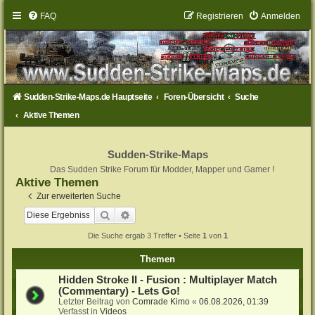
FAQ
Registrieren
Anmelden
Sudden-Strike-Maps.de Hauptseite
Foren-Übersicht
Suche
Aktive Themen
Sudden-Strike-Maps
Das Sudden Strike Forum für Modder, Mapper und Gamer !
Aktive Themen
Zur erweiterten Suche
Suche
Erweiterte Suche
Die Suche ergab 3 Treffer • Seite
1
von
1
Themen
Hidden Stroke II - Fusion : Multiplayer Match
(Commentary) - Lets Go!
Letzter Beitrag von
Comrade Kimo
«
06.08.2026, 01:39
Verfasst in
Videos