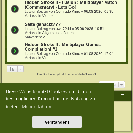
Hidden Stroke II - Fusion : Multiplayer Match
(Commentary) - Lets Go!
Letzter Beitrag von
Comrade Kimo
«
06.08.2026, 01:39
Verfasst in
Videos
Seite gehackt???
Letzter Beitrag von
uwe72dd
«
05.08.2026, 19:51
Verfasst in
Allgemeines Forum
Antworten:
2
Hidden Stroke II : Multiplayer Games
Compilation! #2
Letzter Beitrag von
Comrade Kimo
«
01.08.2026, 17:04
Verfasst in
Videos
Die Suche ergab 4 Treffer • Seite
1
von
1
Gehe zu
Diese Website nutzt Cookies, um dir den
Sudden-Strike-Maps.de Hauptseite
Foren-Übersicht
bestmöglichen Komfort bei der Nutzung zu
bieten.
Mehr erfahren
Powered by
phpBB
® Forum Software © phpBB Limited
Deutsche Übersetzung durch
phpBB.de
Style: Green-Style-Split by Joyce&Luna
phpBB-Style-Design
Datenschutz
|
Nutzungsbedingungen
Verstanden!