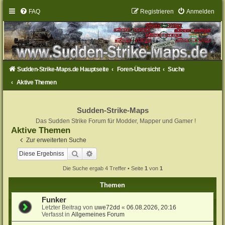
FAQ
Registrieren
Anmelden
Sudden-Strike-Maps.de Hauptseite
Foren-Übersicht
Suche
Aktive Themen
Sudden-Strike-Maps
Das Sudden Strike Forum für Modder, Mapper und Gamer !
Aktive Themen
Zur erweiterten Suche
Suche
Erweiterte Suche
Die Suche ergab 4 Treffer • Seite
1
von
1
Themen
Funker
Letzter Beitrag von
uwe72dd
«
06.08.2026, 20:16
Verfasst in
Allgemeines Forum