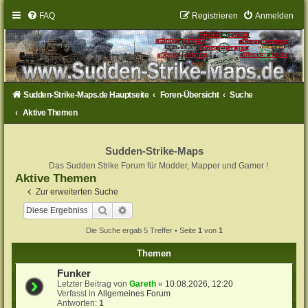
FAQ
Registrieren
Anmelden
Sudden-Strike-Maps.de Hauptseite
Foren-Übersicht
Suche
Aktive Themen
Sudden-Strike-Maps
Das Sudden Strike Forum für Modder, Mapper und Gamer !
Aktive Themen
Zur erweiterten Suche
Suche
Erweiterte Suche
Die Suche ergab 5 Treffer • Seite
1
von
1
Themen
Funker
Letzter Beitrag von
Gareth
«
10.08.2026, 12:20
Verfasst in
Allgemeines Forum
Antworten:
1