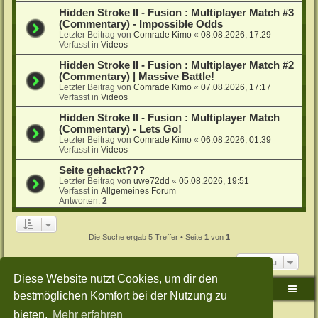
Hidden Stroke II - Fusion : Multiplayer Match #3
(Commentary) - Impossible Odds
Letzter Beitrag von
Comrade Kimo
«
08.08.2026, 17:29
Verfasst in
Videos
Hidden Stroke II - Fusion : Multiplayer Match #2
(Commentary) | Massive Battle!
Letzter Beitrag von
Comrade Kimo
«
07.08.2026, 17:17
Verfasst in
Videos
Hidden Stroke II - Fusion : Multiplayer Match
(Commentary) - Lets Go!
Letzter Beitrag von
Comrade Kimo
«
06.08.2026, 01:39
Verfasst in
Videos
Seite gehackt???
Letzter Beitrag von
uwe72dd
«
05.08.2026, 19:51
Verfasst in
Allgemeines Forum
Antworten:
2
Die Suche ergab 5 Treffer • Seite
1
von
1
Gehe zu
Diese Website nutzt Cookies, um dir den
Sudden-Strike-Maps.de Hauptseite
Foren-Übersicht
bestmöglichen Komfort bei der Nutzung zu
bieten.
Mehr erfahren
Powered by
phpBB
® Forum Software © phpBB Limited