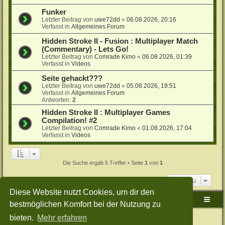
Funker
Letzter Beitrag von
uwe72dd
«
06.08.2026, 20:16
Verfasst in
Allgemeines Forum
Hidden Stroke II - Fusion : Multiplayer Match
(Commentary) - Lets Go!
Letzter Beitrag von
Comrade Kimo
«
06.08.2026, 01:39
Verfasst in
Videos
Seite gehackt???
Letzter Beitrag von
uwe72dd
«
05.08.2026, 19:51
Verfasst in
Allgemeines Forum
Antworten:
2
Hidden Stroke II : Multiplayer Games
Compilation! #2
Letzter Beitrag von
Comrade Kimo
«
01.08.2026, 17:04
Verfasst in
Videos
Die Suche ergab 5 Treffer • Seite
1
von
1
Gehe zu
Diese Website nutzt Cookies, um dir den
Sudden-Strike-Maps.de Hauptseite
Foren-Übersicht
bestmöglichen Komfort bei der Nutzung zu
bieten.
Mehr erfahren
Powered by
phpBB
® Forum Software © phpBB Limited