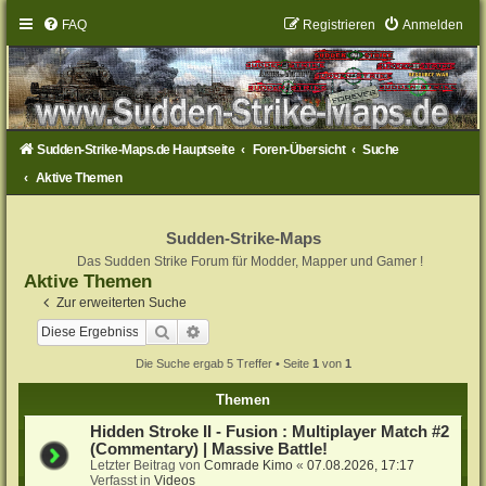
FAQ
Registrieren
Anmelden
Sudden-Strike-Maps.de Hauptseite
Foren-Übersicht
Suche
Aktive Themen
Sudden-Strike-Maps
Das Sudden Strike Forum für Modder, Mapper und Gamer !
Aktive Themen
Zur erweiterten Suche
Suche
Erweiterte Suche
Die Suche ergab 5 Treffer • Seite
1
von
1
Themen
Hidden Stroke II - Fusion : Multiplayer Match #2
(Commentary) | Massive Battle!
Letzter Beitrag von
Comrade Kimo
«
07.08.2026, 17:17
Verfasst in
Videos