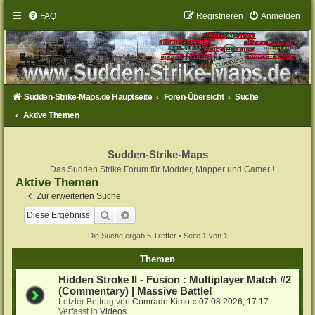
FAQ
Registrieren
Anmelden
Sudden-Strike-Maps.de Hauptseite
Foren-Übersicht
Suche
Aktive Themen
Sudden-Strike-Maps
Das Sudden Strike Forum für Modder, Mapper und Gamer !
Aktive Themen
Zur erweiterten Suche
Suche
Erweiterte Suche
Die Suche ergab 5 Treffer • Seite
1
von
1
Themen
Hidden Stroke II - Fusion : Multiplayer Match #2
(Commentary) | Massive Battle!
Letzter Beitrag von
Comrade Kimo
«
07.08.2026, 17:17
Verfasst in
Videos