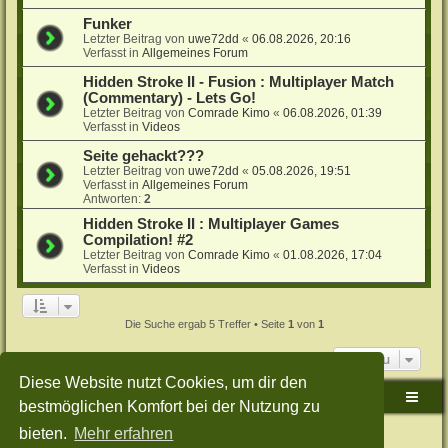
Funker
Letzter Beitrag von
uwe72dd
«
06.08.2026, 20:16
Verfasst in
Allgemeines Forum
Hidden Stroke II - Fusion : Multiplayer Match
(Commentary) - Lets Go!
Letzter Beitrag von
Comrade Kimo
«
06.08.2026, 01:39
Verfasst in
Videos
Seite gehackt???
Letzter Beitrag von
uwe72dd
«
05.08.2026, 19:51
Verfasst in
Allgemeines Forum
Antworten:
2
Hidden Stroke II : Multiplayer Games
Compilation! #2
Letzter Beitrag von
Comrade Kimo
«
01.08.2026, 17:04
Verfasst in
Videos
Die Suche ergab 5 Treffer • Seite
1
von
1
Gehe zu
Diese Website nutzt Cookies, um dir den
Sudden-Strike-Maps.de Hauptseite
Foren-Übersicht
bestmöglichen Komfort bei der Nutzung zu
bieten.
Mehr erfahren
Powered by
phpBB
® Forum Software © phpBB Limited