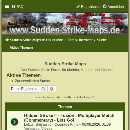
FAQ
Registrieren
Anmelden
Sudden-Strike-Maps.de Hauptseite
Foren-Übersicht
Suche
Aktive Themen
Sudden-Strike-Maps
Das Sudden Strike Forum für Modder, Mapper und Gamer !
Aktive Themen
Zur erweiterten Suche
Suche
Erweiterte Suche
Die Suche ergab 3 Treffer • Seite
1
von
1
Themen
Hidden Stroke II - Fusion : Multiplayer Match
(Commentary) - Lets Go!
Letzter Beitrag von
Comrade Kimo
«
06.08.2026, 01:39
Verfasst in
Videos