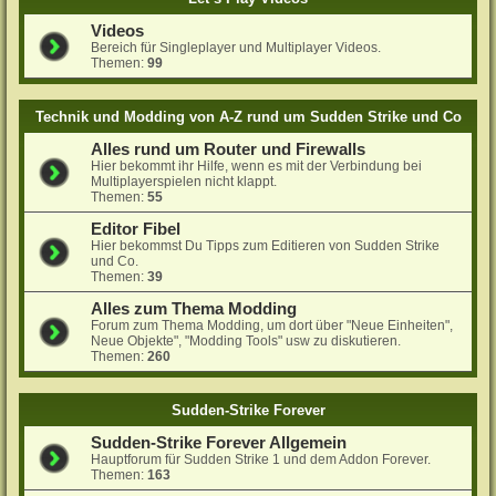
Videos
Bereich für Singleplayer und Multiplayer Videos.
Themen:
99
Technik und Modding von A-Z rund um Sudden Strike und Co
Alles rund um Router und Firewalls
Hier bekommt ihr Hilfe, wenn es mit der Verbindung bei
Multiplayerspielen nicht klappt.
Themen:
55
Editor Fibel
Hier bekommst Du Tipps zum Editieren von Sudden Strike
und Co.
Themen:
39
Alles zum Thema Modding
Forum zum Thema Modding, um dort über "Neue Einheiten",
Neue Objekte", "Modding Tools" usw zu diskutieren.
Themen:
260
Sudden-Strike Forever
Sudden-Strike Forever Allgemein
Hauptforum für Sudden Strike 1 und dem Addon Forever.
Themen:
163