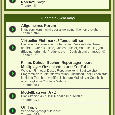
Moderator:
KosyaK
Themen:
8
Allgemein (Generally)
Allgemeines Forum
In diesem Forum wird über allgemeine Themen diskutiert.
Themen:
946
Virtueller Flohmarkt / Tauschbörse
Hier könnt ihr eure alten Schätze zum Verkauf oder Tausch
anbieten, wie z.B. Filme, Games, Bücher, Modelle, Flaggen
(Bitte nur originale Produkte die in Deutschland erlaubt sind).
Themen:
79
Filme, Dokus, Bücher, Reportagen, eure
Multiplayer Geschichten und YouTube
Welcher Film oder Doku / Repotage kommt auf welchen
Programmen ? Bitte informiert uns ! Diskutiert über Geschichte
jeglicher Epochen, veröffentlicht eure Multiplayer Geschichten
oder zeigt eure YouTube Videos.
Themen:
456
Modellbau von A - Z
Hier wird von A - Z über Modellbau diskutiert!
Themen:
171
Off Topic
Wie schon gesagt "Off Topic"
Themen:
259