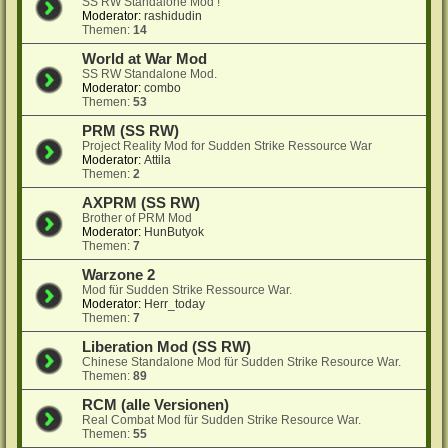
SS RW Standalone Mod !
Moderator:
rashidudin
Themen:
14
World at War Mod
SS RW Standalone Mod.
Moderator:
combo
Themen:
53
PRM (SS RW)
Project Reality Mod for Sudden Strike Ressource War
Moderator:
Attila
Themen:
2
AXPRM (SS RW)
Brother of PRM Mod
Moderator:
HunButyok
Themen:
7
Warzone 2
Mod für Sudden Strike Ressource War.
Moderator:
Herr_today
Themen:
7
Liberation Mod (SS RW)
Chinese Standalone Mod für Sudden Strike Resource War.
Themen:
89
RCM (alle Versionen)
Real Combat Mod für Sudden Strike Resource War.
Themen:
55