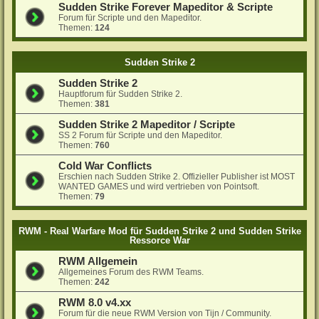
Sudden Strike Forever Mapeditor & Scripte
Forum für Scripte und den Mapeditor.
Themen:
124
Sudden Strike 2
Sudden Strike 2
Hauptforum für Sudden Strike 2.
Themen:
381
Sudden Strike 2 Mapeditor / Scripte
SS 2 Forum für Scripte und den Mapeditor.
Themen:
760
Cold War Conflicts
Erschien nach Sudden Strike 2. Offizieller Publisher ist MOST
WANTED GAMES und wird vertrieben von Pointsoft.
Themen:
79
RWM - Real Warfare Mod für Sudden Strike 2 und Sudden Strike
Ressorce War
RWM Allgemein
Allgemeines Forum des RWM Teams.
Themen:
242
RWM 8.0 v4.xx
Forum für die neue RWM Version von Tijn / Community.