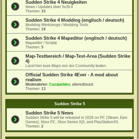
Sudden Strike 4 Neuigkeiten
News / Updates über SuSt 4
Themen:
33
Sudden Strike 4 Modding (englisch / deutsch)
Modding Werkzeuge / Modding Tools.
Themen:
19
Sudden Strike 4 Mapeditor (englisch / deutsch)
Mapeditor / Scripte
Themen:
5
Map-Testbereich / Map-Test-Area (Sudden Strike
4)
Lasst hier eure Maps von der Community testen.
Official Sudden Strike 4Ever - A mod about
realism
Moderatoren:
Casquebleu
,
alteredbeast
Themen:
13
Sudden Strike 5
Sudden Strike 5 News
Sudden Strike 5 will be released in 2026 on PC (Steam, Epic
Games), Xbox PC, Xbox Series X|S, and PlayStation®5.
Themen:
2