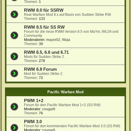
Themen:
1
RWM 8.0 für SSRW
Real Warfare Mod 8.x auf Basis von Sudden Strike RW.
Themen:
133
RWM 8.5 für SS RW
Forum für die neue RWM Version 8.5 von MaYor, WUJA und
Community.
Moderatoren:
mayor02
,
Wuja
Themen:
30
RWM 6.5, 6.6 und 6.71
Mods für Sudden Strike 2.
Themen:
278
RWM 6.8 Forum
Mod für Sudden Strike 2.
Themen:
72
Pacific Warfare Mod
PWM 1+2
Forum für den Pacific Warfare Mod 1+2 (SS RW)
Moderator:
cougar6
Themen:
76
PWM 3.0
Forum für den kommenden Pacific Warfare Mod 3.0 (SS RW)
Moderator:
cougar6