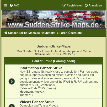
FAQ
Registrieren
Anmelden
Sudden-Strike-Maps.de Hauptseite
Foren-Übersicht
Sudden-Strike-Maps
Das Sudden Strike Forum für Modder, Mapper und Gamer !
Aktuelle Zeit: 06.08.2026, 22:19
Panzer Strike (Coming soon)
Information Panzer Strike
Now SS remake it's really close to completion! For now game
engine supports everything except aviation and trains. I'm
going to release it as a separate game and it's in active
development now. Igor one of the RWG & FMRM authors and
author of SuSt_Graph tools.
Release Date 2025 (Steam)
Moderator:
KosyaK
Themen:
6
Videos Panzer Strike
Gameplay and Teaser Videos