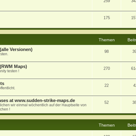
259
34
175
15
Themen
Beit
alle Versionen)
98
3
sten.
a (RWM Maps)
270
61
ty testen !
ts
22
4
fentlicht.
ases at www.sudden-strike-maps.de
52
3
tlichen wir einmal wöchentlich auf der Hauptseite von
chen !
Themen
Beit