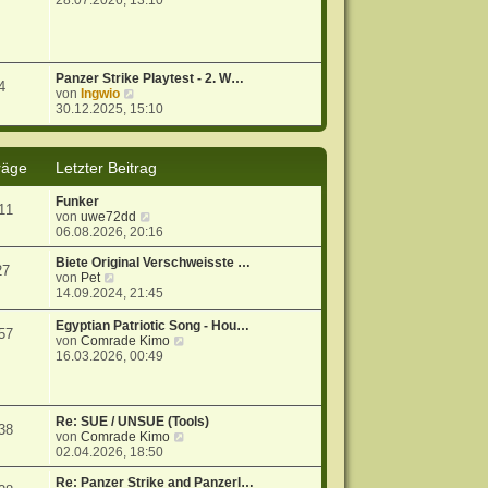
28.07.2026, 13:10
u
e
s
t
e
Panzer Strike Playtest - 2. W…
4
r
N
von
Ingwio
B
e
30.12.2025, 15:10
e
u
i
e
t
s
räge
Letzter Beitrag
r
t
a
e
g
r
Funker
11
B
N
von
uwe72dd
e
e
06.08.2026, 20:16
i
u
t
e
Biete Original Verschweisste …
27
r
N
s
von
Pet
a
e
t
14.09.2024, 21:45
g
u
e
e
r
Egyptian Patriotic Song - Hou…
57
s
B
N
von
Comrade Kimo
t
e
e
16.03.2026, 00:49
e
i
u
r
t
e
B
r
s
e
a
t
Re: SUE / UNSUE (Tools)
38
i
g
e
N
von
Comrade Kimo
t
r
e
02.04.2026, 18:50
r
B
u
a
e
e
Re: Panzer Strike and Panzerl…