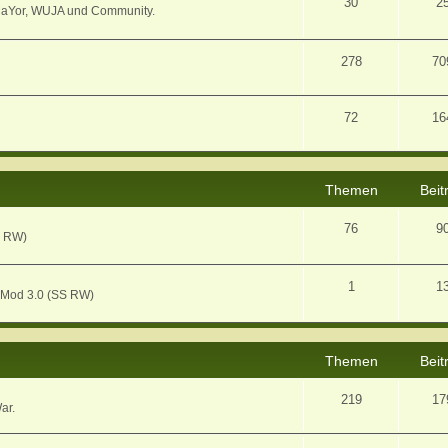
30
2
MaYor, WUJA und Community.
278
70
72
16
Themen
Beit
76
9
S RW)
1
1
 Mod 3.0 (SS RW)
Themen
Beit
219
17
ar.