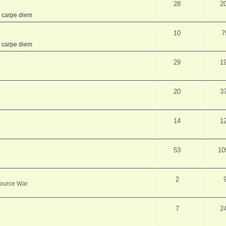
28
2
,
carpe diem
10
7
,
carpe diem
29
1
20
3
14
1
53
10
2
source War
7
2