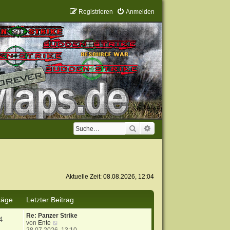
Registrieren
Anmelden
Suche
Erweiterte Suche
Aktuelle Zeit: 08.08.2026, 12:04
räge
Letzter Beitrag
Re: Panzer Strike
4
N
von
Ente
e