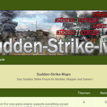
icht
Sudden-Strike-Maps
Das Sudden Strike Forum für Modder, Mapper und Gamer !
Themen
Beit
6
5
ion! For now game engine supports everything except