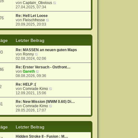
28
g
i
s
N
von
Captain_Obvious
t
t
e
27.04.2025, 07:34
r
e
u
a
r
e
Re: Hell Let Loose
76
g
N
B
s
von
Fleischfresse
e
e
t
20.09.2025, 20:03
u
i
e
e
t
r
s
r
B
räge
Letzter Beitrag
t
a
e
e
g
i
Re: MASSEN an neuen guten Maps
r
t
93
N
von
Ronny
B
r
e
02.08.2024, 02:06
e
a
u
i
g
e
Re: Erster Versuch - Ostfront…
t
46
s
N
von
Gareth
r
t
e
08.08.2026, 09:36
a
e
u
g
r
e
Re: HELP :(
2
B
s
N
von
Comrade Kimo
e
t
e
12.09.2021, 15:06
i
e
u
t
r
e
Re: New Mission (WWM 0.60) Di…
81
r
B
s
N
von
Comrade Kimo
a
e
t
e
28.05.2026, 17:07
g
i
e
u
t
r
e
r
B
s
räge
Letzter Beitrag
a
e
t
g
i
e
t
r
Hidden Stroke II - Fusion : M…