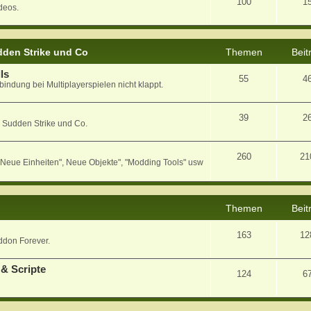
100
1
deos.
den Strike und Co
Themen
Beit
ls
55
4
bindung bei Multiplayerspielen nicht klappt.
39
2
 Sudden Strike und Co.
260
21
eue Einheiten", Neue Objekte", "Modding Tools" usw
Themen
Beit
163
12
ddon Forever.
& Scripte
124
6