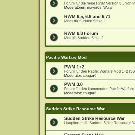
Forum für die neue RWM Version 8.5 von 
Moderatoren:
mayor02
,
Wuja
RWM 6.5, 6.6 und 6.71
Mods für Sudden Strike 2.
RWM 6.8 Forum
Mod für Sudden Strike 2.
Pacific Warfare Mod
PWM 1+2
Forum für den Pacific Warfare Mod 1+2 (S
Moderator:
cougar6
PWM 3.0
Forum für den kommenden Pacific Warfare
Moderator:
cougar6
Sudden Strike Resource War
Sudden Strike Resource War
Hauptforum für Sudden Strike Ressource W