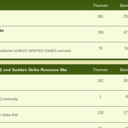
Themen
Beit
381
25
te
760
47
79
5
er Publisher ist MOST WANTED GAMES und wird
 2 und Sudden Strike Ressorce War
Themen
Beit
242
30
1
4
/ Community.
133
17
n Strike RW.