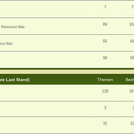
7
7
89
10
e Resource War.
55
6
rce War.
90
6
ate Last Stand)
Themen
Beit
128
16
3
31
2