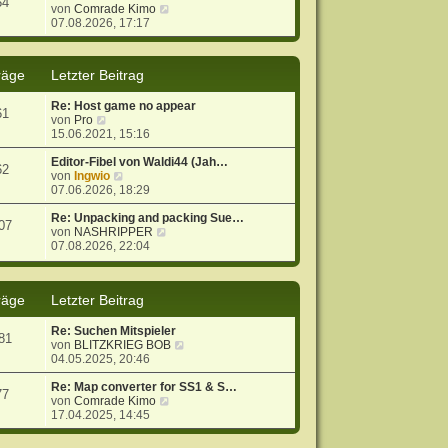
54
r
B
N
von
Comrade Kimo
a
e
e
07.08.2026, 17:17
g
i
u
t
e
r
s
räge
Letzter Beitrag
a
t
g
e
Re: Host game no appear
r
61
N
von
Pro
B
e
15.06.2021, 15:16
e
u
i
e
Editor-Fibel von Waldi44 (Jah…
t
62
s
N
von
Ingwio
r
t
e
07.06.2026, 18:29
a
e
u
g
r
e
Re: Unpacking and packing Sue…
07
B
s
N
von
NASHRIPPER
e
t
e
07.08.2026, 22:04
i
e
u
t
r
e
r
B
s
räge
Letzter Beitrag
a
e
t
g
i
e
t
r
Re: Suchen Mitspieler
81
r
B
N
von
BLITZKRIEG BOB
a
e
e
04.05.2025, 20:46
g
i
u
t
e
Re: Map converter for SS1 & S…
77
r
N
s
von
Comrade Kimo
a
e
t
17.04.2025, 14:45
g
u
e
e
r