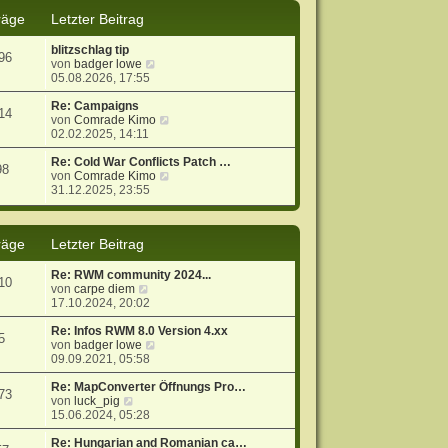
s
B
räge
Letzter Beitrag
t
e
e
i
blitzschlag tip
r
t
96
N
von
badger lowe
B
r
e
05.08.2026, 17:55
e
a
u
i
g
e
Re: Campaigns
t
14
s
N
von
Comrade Kimo
r
t
e
02.02.2025, 14:11
a
e
u
g
r
e
Re: Cold War Conflicts Patch …
98
B
s
N
von
Comrade Kimo
e
t
e
31.12.2025, 23:55
i
e
u
t
r
e
r
B
s
räge
Letzter Beitrag
a
e
t
g
i
e
t
r
Re: RWM community 2024...
10
r
B
N
von
carpe diem
a
e
e
17.10.2024, 20:02
g
i
u
t
e
Re: Infos RWM 8.0 Version 4.xx
5
r
s
N
von
badger lowe
a
t
e
09.09.2021, 05:58
g
e
u
r
e
Re: MapConverter Öffnungs Pro…
73
N
B
s
von
luck_pig
e
e
t
15.06.2024, 05:28
u
i
e
e
t
r
Re: Hungarian and Romanian ca…