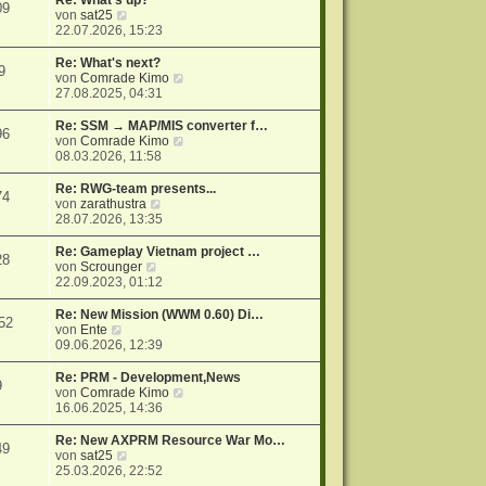
Re: What's up?
09
r
N
s
von
sat25
a
e
t
22.07.2026, 15:23
g
u
e
e
r
Re: What's next?
9
s
B
N
von
Comrade Kimo
t
e
e
27.08.2025, 04:31
e
i
u
r
t
e
Re: SSM → MAP/MIS converter f…
96
B
r
s
N
von
Comrade Kimo
e
a
t
e
08.03.2026, 11:58
i
g
e
u
t
r
e
Re: RWG-team presents...
74
r
B
s
N
von
zarathustra
a
e
t
e
28.07.2026, 13:35
g
i
e
u
t
r
e
Re: Gameplay Vietnam project …
28
r
B
s
N
von
Scrounger
a
e
t
e
22.09.2023, 01:12
g
i
e
u
t
r
e
Re: New Mission (WWM 0.60) Di…
52
r
B
s
N
von
Ente
a
e
t
e
09.06.2026, 12:39
g
i
e
u
t
r
e
Re: PRM - Development,News
9
r
B
s
N
von
Comrade Kimo
a
e
t
e
16.06.2025, 14:36
g
i
e
u
t
r
e
Re: New AXPRM Resource War Mo…
49
r
B
s
N
von
sat25
a
e
t
e
25.03.2026, 22:52
g
i
e
u