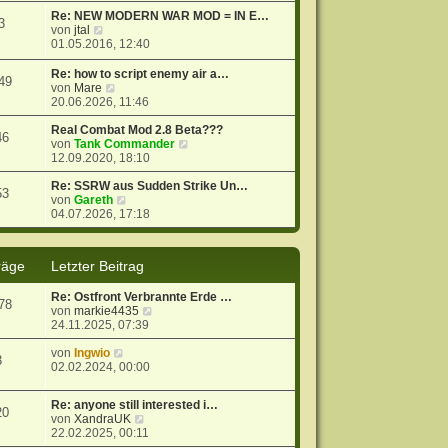
t
r
e
Re: NEW MODERN WAR MOD = IN E…
3
r
B
s
N
von
jtal
a
e
t
e
01.05.2016, 12:40
g
i
e
u
t
r
e
Re: how to script enemy air a…
49
r
B
s
N
von
Mare
a
e
t
e
20.06.2026, 11:46
g
i
e
u
t
r
e
Real Combat Mod 2.8 Beta???
46
r
B
s
N
von
Tank Commander
a
e
t
e
12.09.2020, 18:10
g
i
e
u
t
r
e
Re: SSRW aus Sudden Strike Un…
53
r
B
N
s
von
Gareth
a
e
e
t
04.07.2026, 17:18
g
i
u
e
t
e
r
r
s
B
räge
Letzter Beitrag
a
t
e
g
e
i
Re: Ostfront Verbrannte Erde …
r
t
78
N
von
markie4435
B
r
e
24.11.2025, 07:39
e
a
u
i
g
N
e
von
Ingwio
t
3
e
s
02.02.2024, 00:00
r
u
t
a
e
e
g
Re: anyone still interested i…
s
r
20
N
von
XandraUK
t
B
e
22.02.2025, 00:11
e
e
u