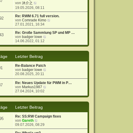
57
N
s
r
B
von
沐介之
e
t
a
e
19.05.2026, 08:11
u
e
g
i
e
r
t
Re: RWM 6.71 full version.
92
s
B
r
N
von
Comrade Kimo
t
e
a
e
27.01.2021, 16:34
e
i
g
u
r
t
e
Re: Große Sammlung SP und MP …
43
B
r
N
s
von
badger lowe
e
a
e
t
14.06.2022, 01:12
i
g
u
e
t
e
r
r
s
B
räge
Letzter Beitrag
a
t
e
g
e
i
Re-Balance Patch
r
t
01
N
von
badger lowe
B
r
e
20.08.2025, 20:11
e
a
u
i
g
e
t
Re: Neues Update für PWM in P…
37
s
r
N
von
Markus1987
t
a
e
27.04.2024, 10:02
e
g
u
r
e
B
s
räge
Letzter Beitrag
e
t
i
e
t
r
Re: SS:RW Campaign fixes
95
r
B
N
von
Gareth
a
e
e
09.07.2026, 08:29
g
i
u
t
e