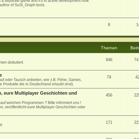
 as a separate game and it's in active development now.
uthor of SuSt_Graph tools.
8
1
Themen
Beit
946
74
en diskutiert.
e
79
4
auf oder Tausch anbieten, wie z.B. Filme, Games,
le Produkte die in Deutschland erlaubt sind).
, eure Multiplayer Geschichten und
456
22
uf welchen Programmen ? Bitte informiert uns !
n, veröffentlicht eure Multiplayer Geschichten oder
171
22
t!