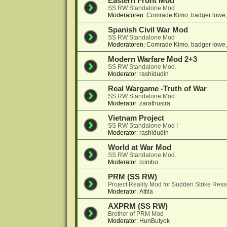
Eastern Front Mod
SS RW Standalone Mod
Moderatoren:
Comrade Kimo
,
badger lowe
Spanish Civil War Mod
SS RW Standalone Mod
Moderatoren:
Comrade Kimo
,
badger lowe
Modern Warfare Mod 2+3
SS RW Standalone Mod.
Moderator:
rashidudin
Real Wargame -Truth of War
SS RW Standalone Mod.
Moderator:
zarathustra
Vietnam Project
SS RW Standalone Mod !
Moderator:
rashidudin
World at War Mod
SS RW Standalone Mod.
Moderator:
combo
PRM (SS RW)
Project Reality Mod for Sudden Strike Res
Moderator:
Attila
AXPRM (SS RW)
Brother of PRM Mod
Moderator:
HunButyok