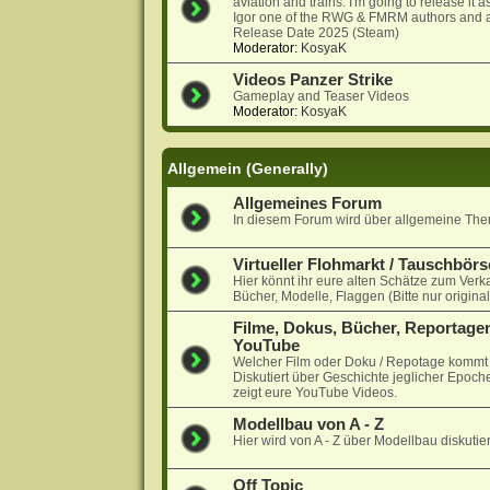
aviation and trains. I'm going to release it
Igor one of the RWG & FMRM authors and a
Release Date 2025 (Steam)
Moderator:
KosyaK
Videos Panzer Strike
Gameplay and Teaser Videos
Moderator:
KosyaK
Allgemein (Generally)
Allgemeines Forum
In diesem Forum wird über allgemeine Them
Virtueller Flohmarkt / Tauschbörs
Hier könnt ihr eure alten Schätze zum Verk
Bücher, Modelle, Flaggen (Bitte nur origina
Filme, Dokus, Bücher, Reportagen
YouTube
Welcher Film oder Doku / Repotage kommt a
Diskutiert über Geschichte jeglicher Epoche
zeigt eure YouTube Videos.
Modellbau von A - Z
Hier wird von A - Z über Modellbau diskutier
Off Topic