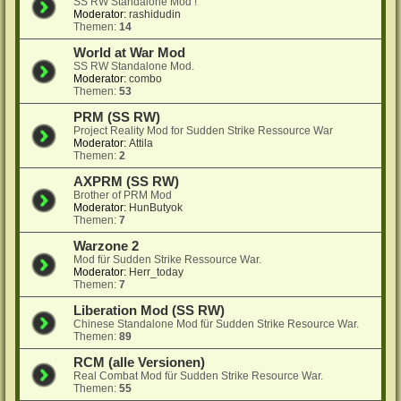
SS RW Standalone Mod !
Moderator:
rashidudin
Themen:
14
World at War Mod
SS RW Standalone Mod.
Moderator:
combo
Themen:
53
PRM (SS RW)
Project Reality Mod for Sudden Strike Ressource War
Moderator:
Attila
Themen:
2
AXPRM (SS RW)
Brother of PRM Mod
Moderator:
HunButyok
Themen:
7
Warzone 2
Mod für Sudden Strike Ressource War.
Moderator:
Herr_today
Themen:
7
Liberation Mod (SS RW)
Chinese Standalone Mod für Sudden Strike Resource War.
Themen:
89
RCM (alle Versionen)
Real Combat Mod für Sudden Strike Resource War.
Themen:
55