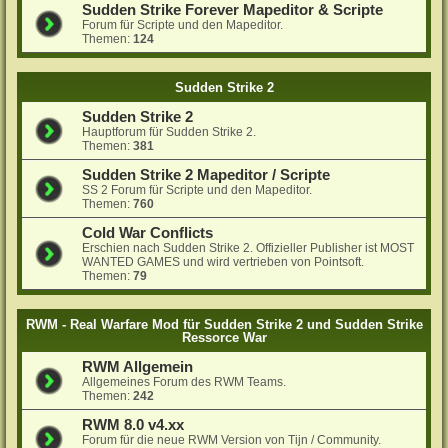
Sudden Strike Forever Mapeditor & Scripte
Forum für Scripte und den Mapeditor.
Themen:
124
Sudden Strike 2
Sudden Strike 2
Hauptforum für Sudden Strike 2.
Themen:
381
Sudden Strike 2 Mapeditor / Scripte
SS 2 Forum für Scripte und den Mapeditor.
Themen:
760
Cold War Conflicts
Erschien nach Sudden Strike 2. Offizieller Publisher ist MOST
WANTED GAMES und wird vertrieben von Pointsoft.
Themen:
79
RWM - Real Warfare Mod für Sudden Strike 2 und Sudden Strike
Ressorce War
RWM Allgemein
Allgemeines Forum des RWM Teams.
Themen:
242
RWM 8.0 v4.xx
Forum für die neue RWM Version von Tijn / Community.