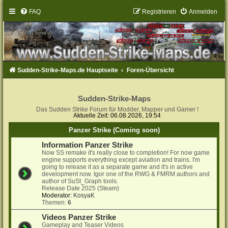
FAQ
Registrieren
Anmelden
Sudden-Strike-Maps.de Hauptseite
Foren-Übersicht
Sudden-Strike-Maps
Das Sudden Strike Forum für Modder, Mapper und Gamer !
Aktuelle Zeit: 06.08.2026, 19:54
Panzer Strike (Coming soon)
Information Panzer Strike
Now SS remake it's really close to completion! For now game
engine supports everything except aviation and trains. I'm
going to release it as a separate game and it's in active
development now. Igor one of the RWG & FMRM authors and
author of SuSt_Graph tools.
Release Date 2025 (Steam)
Moderator:
KosyaK
Themen:
6
Videos Panzer Strike
Gameplay and Teaser Videos