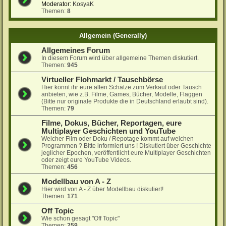
Moderator:
KosyaK
Themen:
8
Allgemein (Generally)
Allgemeines Forum
In diesem Forum wird über allgemeine Themen diskutiert.
Themen:
945
Virtueller Flohmarkt / Tauschbörse
Hier könnt ihr eure alten Schätze zum Verkauf oder Tausch
anbieten, wie z.B. Filme, Games, Bücher, Modelle, Flaggen
(Bitte nur originale Produkte die in Deutschland erlaubt sind).
Themen:
79
Filme, Dokus, Bücher, Reportagen, eure
Multiplayer Geschichten und YouTube
Welcher Film oder Doku / Repotage kommt auf welchen
Programmen ? Bitte informiert uns ! Diskutiert über Geschichte
jeglicher Epochen, veröffentlicht eure Multiplayer Geschichten
oder zeigt eure YouTube Videos.
Themen:
456
Modellbau von A - Z
Hier wird von A - Z über Modellbau diskutiert!
Themen:
171
Off Topic
Wie schon gesagt "Off Topic"
Themen:
259