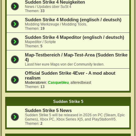
Sudden Strike 4 Neuigkeiten
News / Updates über SuSt 4
Themen:
33
Sudden Strike 4 Modding (englisch / deutsch)
Modding Werkzeuge / Modding Tools.
Themen:
19
Sudden Strike 4 Mapeditor (englisch / deutsch)
Mapeditor / Scripte
Themen:
5
Map-Testbereich / Map-Test-Area (Sudden Strike
4)
Lasst hier eure Maps von der Community testen.
Official Sudden Strike 4Ever - A mod about
realism
Moderatoren:
Casquebleu
,
alteredbeast
Themen:
13
Sudden Strike 5
Sudden Strike 5 News
Sudden Strike 5 will be released in 2026 on PC (Steam, Epic
Games), Xbox PC, Xbox Series X|S, and PlayStation®5.
Themen:
2