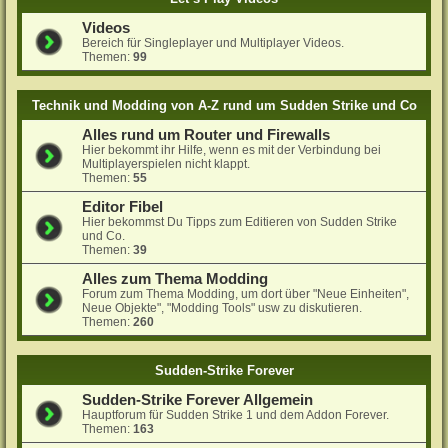
Videos
Bereich für Singleplayer und Multiplayer Videos.
Themen:
99
Technik und Modding von A-Z rund um Sudden Strike und Co
Alles rund um Router und Firewalls
Hier bekommt ihr Hilfe, wenn es mit der Verbindung bei
Multiplayerspielen nicht klappt.
Themen:
55
Editor Fibel
Hier bekommst Du Tipps zum Editieren von Sudden Strike
und Co.
Themen:
39
Alles zum Thema Modding
Forum zum Thema Modding, um dort über "Neue Einheiten",
Neue Objekte", "Modding Tools" usw zu diskutieren.
Themen:
260
Sudden-Strike Forever
Sudden-Strike Forever Allgemein
Hauptforum für Sudden Strike 1 und dem Addon Forever.
Themen:
163