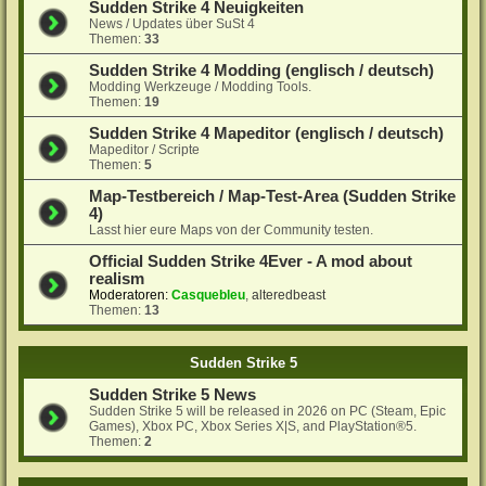
Sudden Strike 4 Neuigkeiten
News / Updates über SuSt 4
Themen:
33
Sudden Strike 4 Modding (englisch / deutsch)
Modding Werkzeuge / Modding Tools.
Themen:
19
Sudden Strike 4 Mapeditor (englisch / deutsch)
Mapeditor / Scripte
Themen:
5
Map-Testbereich / Map-Test-Area (Sudden Strike
4)
Lasst hier eure Maps von der Community testen.
Official Sudden Strike 4Ever - A mod about
realism
Moderatoren:
Casquebleu
,
alteredbeast
Themen:
13
Sudden Strike 5
Sudden Strike 5 News
Sudden Strike 5 will be released in 2026 on PC (Steam, Epic
Games), Xbox PC, Xbox Series X|S, and PlayStation®5.
Themen:
2