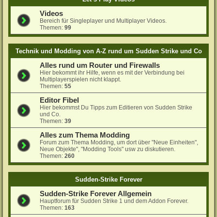
Videos
Bereich für Singleplayer und Multiplayer Videos.
Themen:
99
Technik und Modding von A-Z rund um Sudden Strike und Co
Alles rund um Router und Firewalls
Hier bekommt ihr Hilfe, wenn es mit der Verbindung bei
Multiplayerspielen nicht klappt.
Themen:
55
Editor Fibel
Hier bekommst Du Tipps zum Editieren von Sudden Strike
und Co.
Themen:
39
Alles zum Thema Modding
Forum zum Thema Modding, um dort über "Neue Einheiten",
Neue Objekte", "Modding Tools" usw zu diskutieren.
Themen:
260
Sudden-Strike Forever
Sudden-Strike Forever Allgemein
Hauptforum für Sudden Strike 1 und dem Addon Forever.
Themen:
163