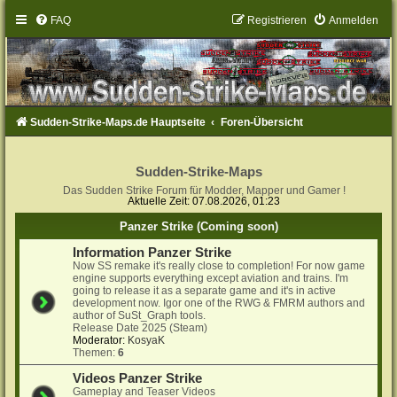
FAQ
Registrieren
Anmelden
Sudden-Strike-Maps.de Hauptseite
Foren-Übersicht
Sudden-Strike-Maps
Das Sudden Strike Forum für Modder, Mapper und Gamer !
Aktuelle Zeit: 07.08.2026, 01:23
Panzer Strike (Coming soon)
Information Panzer Strike
Now SS remake it's really close to completion! For now game
engine supports everything except aviation and trains. I'm
going to release it as a separate game and it's in active
development now. Igor one of the RWG & FMRM authors and
author of SuSt_Graph tools.
Release Date 2025 (Steam)
Moderator:
KosyaK
Themen:
6
Videos Panzer Strike
Gameplay and Teaser Videos