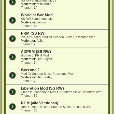
SS RW Standalone Mod !
Moderator:
rashidudin
Themen:
14
World at War Mod
SS RW Standalone Mod.
Moderator:
combo
Themen:
53
PRM (SS RW)
Project Reality Mod for Sudden Strike Ressource War
Moderator:
Attila
Themen:
2
AXPRM (SS RW)
Brother of PRM Mod
Moderator:
HunButyok
Themen:
7
Warzone 2
Mod für Sudden Strike Ressource War.
Moderator:
Herr_today
Themen:
7
Liberation Mod (SS RW)
Chinese Standalone Mod für Sudden Strike Resource War.
Themen:
89
RCM (alle Versionen)
Real Combat Mod für Sudden Strike Resource War.
Themen:
55