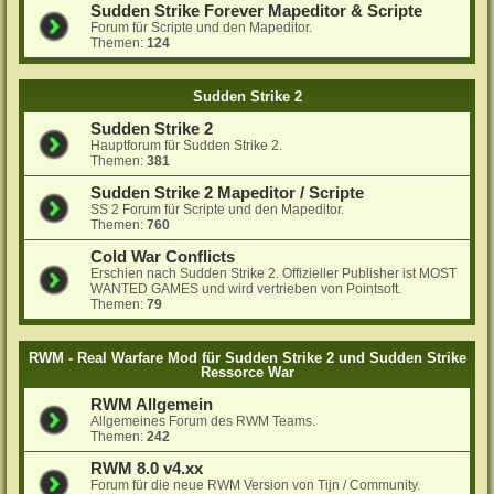
Sudden Strike Forever Mapeditor & Scripte
Forum für Scripte und den Mapeditor.
Themen:
124
Sudden Strike 2
Sudden Strike 2
Hauptforum für Sudden Strike 2.
Themen:
381
Sudden Strike 2 Mapeditor / Scripte
SS 2 Forum für Scripte und den Mapeditor.
Themen:
760
Cold War Conflicts
Erschien nach Sudden Strike 2. Offizieller Publisher ist MOST
WANTED GAMES und wird vertrieben von Pointsoft.
Themen:
79
RWM - Real Warfare Mod für Sudden Strike 2 und Sudden Strike
Ressorce War
RWM Allgemein
Allgemeines Forum des RWM Teams.
Themen:
242
RWM 8.0 v4.xx
Forum für die neue RWM Version von Tijn / Community.