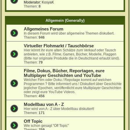
Moderator:
KosyaK
Themen:
8
Allgemein (Generally)
Allgemeines Forum
In diesem Forum wird über allgemeine Themen diskutiert.
Themen:
946
Virtueller Flohmarkt / Tauschbörse
Hier könnt ihr eure alten Schätze zum Verkauf oder Tausch
anbieten, wie z.B. Filme, Games, Bücher, Modelle, Flaggen
(Bitte nur originale Produkte die in Deutschland erlaubt sind).
Themen:
79
Filme, Dokus, Bücher, Reportagen, eure
Multiplayer Geschichten und YouTube
Welcher Film oder Doku / Repotage kommt auf welchen
Programmen ? Bitte informiert uns ! Diskutiert über Geschichte
jeglicher Epochen, veröffentlicht eure Multiplayer Geschichten
oder zeigt eure YouTube Videos.
Themen:
456
Modellbau von A - Z
Hier wird von A - Z über Modellbau diskutiert!
Themen:
171
Off Topic
Wie schon gesagt "Off Topic"
Themen:
259