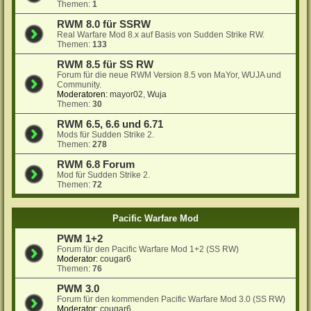
Themen:
1
RWM 8.0 für SSRW
Real Warfare Mod 8.x auf Basis von Sudden Strike RW.
Themen:
133
RWM 8.5 für SS RW
Forum für die neue RWM Version 8.5 von MaYor, WUJA und
Community.
Moderatoren:
mayor02
,
Wuja
Themen:
30
RWM 6.5, 6.6 und 6.71
Mods für Sudden Strike 2.
Themen:
278
RWM 6.8 Forum
Mod für Sudden Strike 2.
Themen:
72
Pacific Warfare Mod
PWM 1+2
Forum für den Pacific Warfare Mod 1+2 (SS RW)
Moderator:
cougar6
Themen:
76
PWM 3.0
Forum für den kommenden Pacific Warfare Mod 3.0 (SS RW)
Moderator:
cougar6