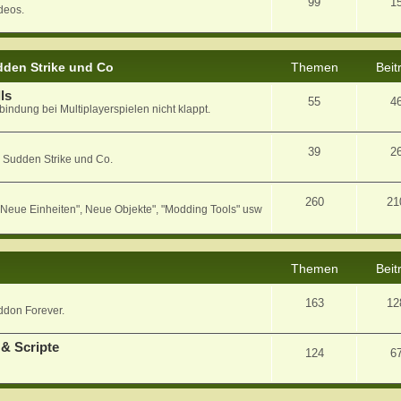
99
1
deos.
den Strike und Co
Themen
Beit
ls
55
4
bindung bei Multiplayerspielen nicht klappt.
39
2
 Sudden Strike und Co.
260
21
eue Einheiten", Neue Objekte", "Modding Tools" usw
Themen
Beit
163
12
ddon Forever.
& Scripte
124
6