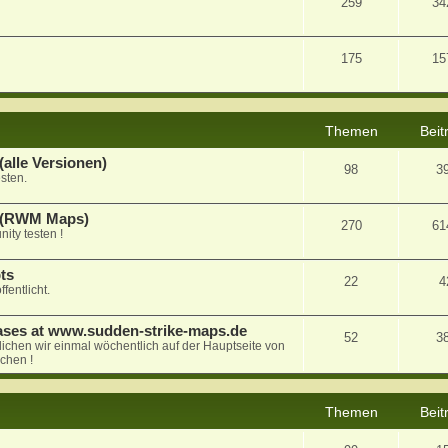
259
34
175
15
Themen
Beit
alle Versionen)
98
3
sten.
a (RWM Maps)
270
61
ty testen !
ts
22
4
fentlicht.
ases at www.sudden-strike-maps.de
52
3
tlichen wir einmal wöchentlich auf der Hauptseite von
chen !
Themen
Beit