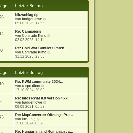
s
B
räge
Letzter Beitrag
t
e
e
i
blitzschlag tip
r
t
96
N
von
badger lowe
B
r
e
05.08.2026, 17:55
e
a
u
i
g
e
Re: Campaigns
t
14
s
N
von
Comrade Kimo
r
t
e
02.02.2025, 14:11
a
e
u
g
r
e
Re: Cold War Conflicts Patch …
98
B
s
N
von
Comrade Kimo
e
t
e
31.12.2025, 23:55
i
e
u
t
r
e
r
B
s
räge
Letzter Beitrag
a
e
t
g
i
e
t
r
Re: RWM community 2024...
10
r
B
N
von
carpe diem
a
e
e
17.10.2024, 20:02
g
i
u
t
e
Re: Infos RWM 8.0 Version 4.xx
5
r
s
N
von
badger lowe
a
t
e
09.09.2021, 05:58
g
e
u
r
e
Re: MapConverter Öffnungs Pro…
73
N
B
s
von
luck_pig
e
e
t
15.06.2024, 05:28
u
i
e
e
t
r
Re: Hungarian and Romanian ca…