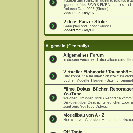
aviation and trains. I'm going to release it
Igor one of the RWG & FMRM authors and a
Release Date 2025 (Steam)
Moderator:
KosyaK
Videos Panzer Strike
Gameplay and Teaser Videos
Moderator:
KosyaK
Allgemein (Generally)
Allgemeines Forum
In diesem Forum wird über allgemeine Them
Virtueller Flohmarkt / Tauschbörs
Hier könnt ihr eure alten Schätze zum Verk
Bücher, Modelle, Flaggen (Bitte nur origina
Filme, Dokus, Bücher, Reportagen
YouTube
Welcher Film oder Doku / Repotage kommt a
Diskutiert über Geschichte jeglicher Epoche
zeigt eure YouTube Videos.
Modellbau von A - Z
Hier wird von A - Z über Modellbau diskutier
Off Topic