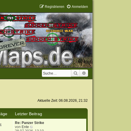
Registrieren
Anmelden
Suche
Erweiterte Suche
Aktuelle Zeit: 06.08.2026, 21:32
räge
Letzter Beitrag
Re: Panzer Strike
4
N
von
Ente
e