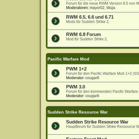
Forum für die neue RWM Version 8.5 von 
Moderatoren:
mayor02
,
Wuja
RWM 6.5, 6.6 und 6.71
Mods für Sudden Strike 2.
RWM 6.8 Forum
Mod für Sudden Strike 2.
Pacific Warfare Mod
PWM 1+2
Forum für den Pacific Warfare Mod 1+2 (S
Moderator:
cougar6
PWM 3.0
Forum für den kommenden Pacific Warfare
Moderator:
cougar6
Sudden Strike Resource War
Sudden Strike Resource War
Hauptforum für Sudden Strike Ressource W