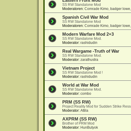
Eastern Front Mod
SS RW Standalone Mod
Moderatoren:
Comrade Kimo
,
badger lowe
Spanish Civil War Mod
SS RW Standalone Mod
Moderatoren:
Comrade Kimo
,
badger lowe
Modern Warfare Mod 2+3
SS RW Standalone Mod.
Moderator:
rashidudin
Real Wargame -Truth of War
SS RW Standalone Mod.
Moderator:
zarathustra
Vietnam Project
SS RW Standalone Mod !
Moderator:
rashidudin
World at War Mod
SS RW Standalone Mod.
Moderator:
combo
PRM (SS RW)
Project Reality Mod for Sudden Strike Res
Moderator:
Attila
AXPRM (SS RW)
Brother of PRM Mod
Moderator:
HunButyok