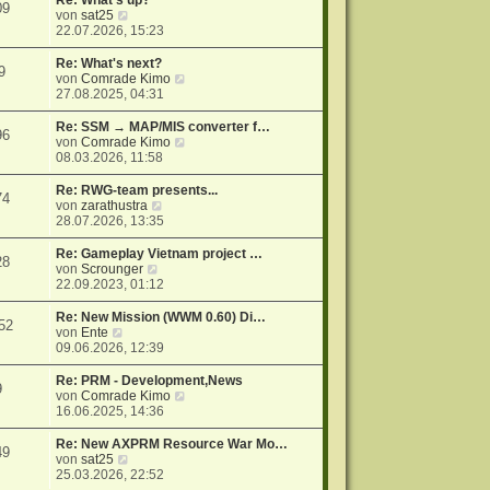
Re: What's up?
09
r
N
s
von
sat25
a
e
t
22.07.2026, 15:23
g
u
e
e
r
Re: What's next?
9
s
B
N
von
Comrade Kimo
t
e
e
27.08.2025, 04:31
e
i
u
r
t
e
Re: SSM → MAP/MIS converter f…
96
B
r
s
N
von
Comrade Kimo
e
a
t
e
08.03.2026, 11:58
i
g
e
u
t
r
e
Re: RWG-team presents...
74
r
B
s
N
von
zarathustra
a
e
t
e
28.07.2026, 13:35
g
i
e
u
t
r
e
Re: Gameplay Vietnam project …
28
r
B
s
N
von
Scrounger
a
e
t
e
22.09.2023, 01:12
g
i
e
u
t
r
e
Re: New Mission (WWM 0.60) Di…
52
r
B
s
N
von
Ente
a
e
t
e
09.06.2026, 12:39
g
i
e
u
t
r
e
Re: PRM - Development,News
9
r
B
s
N
von
Comrade Kimo
a
e
t
e
16.06.2025, 14:36
g
i
e
u
t
r
e
Re: New AXPRM Resource War Mo…
49
r
B
s
N
von
sat25
a
e
t
e
25.03.2026, 22:52
g
i
e
u