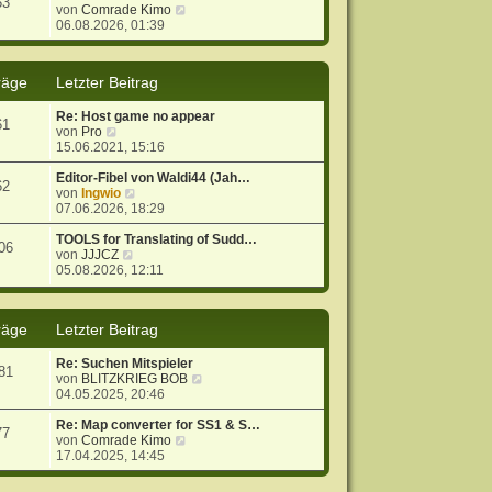
53
r
B
N
von
Comrade Kimo
a
e
e
06.08.2026, 01:39
g
i
u
t
e
r
s
räge
Letzter Beitrag
a
t
g
e
Re: Host game no appear
r
61
N
von
Pro
B
e
15.06.2021, 15:16
e
u
i
e
Editor-Fibel von Waldi44 (Jah…
t
62
s
N
von
Ingwio
r
t
e
07.06.2026, 18:29
a
e
u
g
r
e
TOOLS for Translating of Sudd…
06
B
N
s
von
JJJCZ
e
e
t
05.08.2026, 12:11
i
u
e
t
e
r
r
s
B
räge
Letzter Beitrag
a
t
e
g
e
i
r
t
Re: Suchen Mitspieler
81
B
r
N
von
BLITZKRIEG BOB
e
a
e
04.05.2025, 20:46
i
g
u
t
e
Re: Map converter for SS1 & S…
77
r
N
s
von
Comrade Kimo
a
e
t
17.04.2025, 14:45
g
u
e
e
r