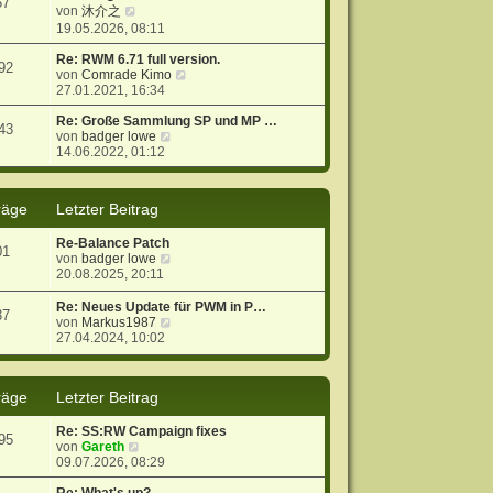
57
N
s
r
B
von
沐介之
e
t
a
e
19.05.2026, 08:11
u
e
g
i
e
r
t
Re: RWM 6.71 full version.
92
s
B
r
N
von
Comrade Kimo
t
e
a
e
27.01.2021, 16:34
e
i
g
u
r
t
e
Re: Große Sammlung SP und MP …
43
B
r
N
s
von
badger lowe
e
a
e
t
14.06.2022, 01:12
i
g
u
e
t
e
r
r
s
B
räge
Letzter Beitrag
a
t
e
g
e
i
Re-Balance Patch
r
t
01
N
von
badger lowe
B
r
e
20.08.2025, 20:11
e
a
u
i
g
e
t
Re: Neues Update für PWM in P…
37
s
r
N
von
Markus1987
t
a
e
27.04.2024, 10:02
e
g
u
r
e
B
s
räge
Letzter Beitrag
e
t
i
e
t
r
Re: SS:RW Campaign fixes
95
r
B
N
von
Gareth
a
e
e
09.07.2026, 08:29
g
i
u
t
e