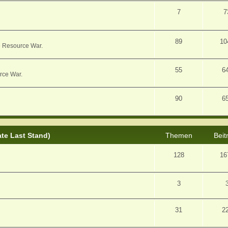
7
7
89
10
e Resource War.
55
6
rce War.
90
6
ate Last Stand)
Themen
Beit
128
16
3
31
2