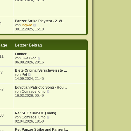
28.07.2026, 13:10
u
e
s
t
e
Panzer Strike Playtest - 2. W…
4
r
N
von
Ingwio
B
e
30.12.2025, 15:10
e
u
i
e
t
s
räge
Letzter Beitrag
r
t
a
e
g
r
Funker
11
B
N
von
uwe72dd
e
e
06.08.2026, 20:16
i
u
t
e
Biete Original Verschweisste …
27
r
N
s
von
Pet
a
e
t
14.09.2024, 21:45
g
u
e
e
r
Egyptian Patriotic Song - Hou…
57
s
B
N
von
Comrade Kimo
t
e
e
16.03.2026, 00:49
e
i
u
r
t
e
B
r
s
e
a
t
Re: SUE / UNSUE (Tools)
38
i
g
e
N
von
Comrade Kimo
t
r
e
02.04.2026, 18:50
r
B
u
a
e
e
Re: Panzer Strike and Panzerl…