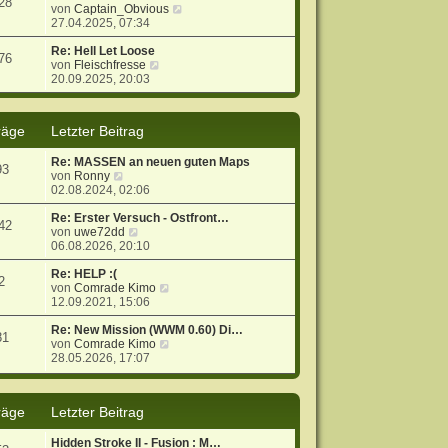
28
g
i
s
N
von
Captain_Obvious
t
t
e
27.04.2025, 07:34
r
e
u
a
r
e
Re: Hell Let Loose
76
g
N
B
s
von
Fleischfresse
e
e
t
20.09.2025, 20:03
u
i
e
e
t
r
s
r
B
räge
Letzter Beitrag
t
a
e
e
g
i
Re: MASSEN an neuen guten Maps
r
t
93
N
von
Ronny
B
r
e
02.08.2024, 02:06
e
a
u
i
g
e
Re: Erster Versuch - Ostfront…
t
42
s
N
von
uwe72dd
r
t
e
06.08.2026, 20:10
a
e
u
g
r
e
Re: HELP :(
2
B
s
N
von
Comrade Kimo
e
t
e
12.09.2021, 15:06
i
e
u
t
r
e
Re: New Mission (WWM 0.60) Di…
81
r
B
s
N
von
Comrade Kimo
a
e
t
e
28.05.2026, 17:07
g
i
e
u
t
r
e
r
B
s
räge
Letzter Beitrag
a
e
t
g
i
e
t
r
Hidden Stroke II - Fusion : M…