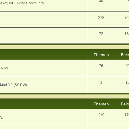
30
2
MaYor, WUJA und Community.
278
70
72
16
Themen
Beit
76
9
S RW)
1
1
 Mod 3.0 (SS RW)
Themen
Beit
219
17
ar.