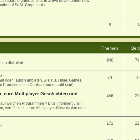
 as a separate game and it's in active development now.
uthor of SuSt_Graph tools.
8
1
Themen
Beit
946
74
en diskutiert.
e
79
4
auf oder Tausch anbieten, wie z.B. Filme, Games,
le Produkte die in Deutschland erlaubt sind).
, eure Multiplayer Geschichten und
456
22
uf welchen Programmen ? Bitte informiert uns !
n, veröffentlicht eure Multiplayer Geschichten oder
171
22
t!