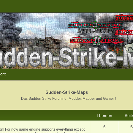
icht
Sudden-Strike-Maps
Das Sudden Strike Forum für Modder, Mapper und Gamer !
Themen
Beit
6
5
ion! For now game engine supports everything except