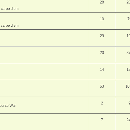
28
2
,
carpe diem
10
7
,
carpe diem
29
1
20
3
14
1
53
10
2
source War
7
2