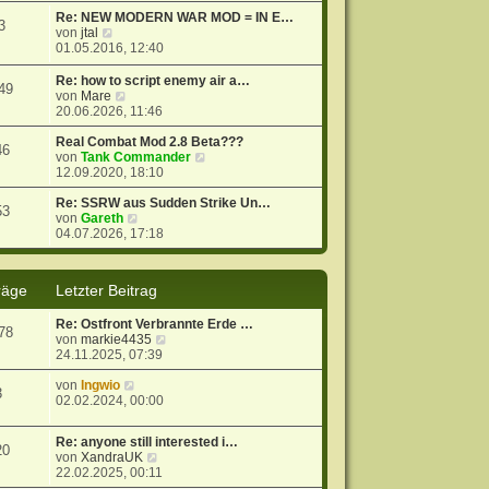
t
r
e
Re: NEW MODERN WAR MOD = IN E…
3
r
B
s
N
von
jtal
a
e
t
e
01.05.2016, 12:40
g
i
e
u
t
r
e
Re: how to script enemy air a…
49
r
B
s
N
von
Mare
a
e
t
e
20.06.2026, 11:46
g
i
e
u
t
r
e
Real Combat Mod 2.8 Beta???
46
r
B
s
N
von
Tank Commander
a
e
t
e
12.09.2020, 18:10
g
i
e
u
t
r
e
Re: SSRW aus Sudden Strike Un…
53
r
B
N
s
von
Gareth
a
e
e
t
04.07.2026, 17:18
g
i
u
e
t
e
r
r
s
B
räge
Letzter Beitrag
a
t
e
g
e
i
Re: Ostfront Verbrannte Erde …
r
t
78
N
von
markie4435
B
r
e
24.11.2025, 07:39
e
a
u
i
g
N
e
von
Ingwio
t
3
e
s
02.02.2024, 00:00
r
u
t
a
e
e
g
Re: anyone still interested i…
s
r
20
N
von
XandraUK
t
B
e
22.02.2025, 00:11
e
e
u