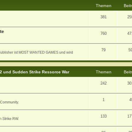
Themen
Beit
381
25
te
760
47
79
5
er Publisher ist MOST WANTED GAMES und wird
 2 und Sudden Strike Ressorce War
Themen
Beit
242
30
1
4
/ Community.
133
17
n Strike RW.