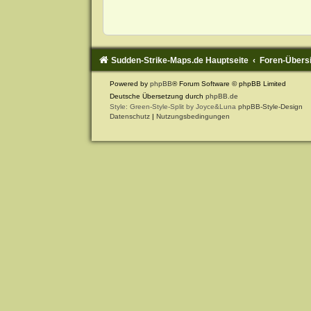
Sudden-Strike-Maps.de Hauptseite
Foren-Übers
Powered by
phpBB
® Forum Software © phpBB Limited
Deutsche Übersetzung durch
phpBB.de
Style: Green-Style-Split by Joyce&Luna
phpBB-Style-Design
Datenschutz
|
Nutzungsbedingungen