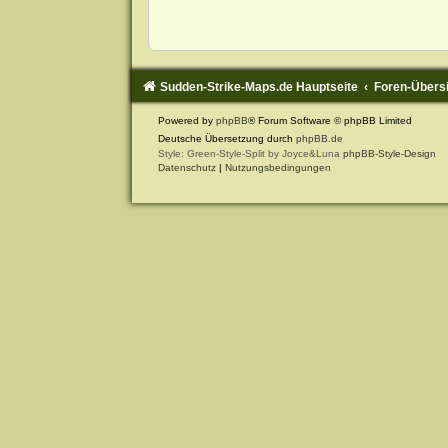
Sudden-Strike-Maps.de Hauptseite
Foren-Übers
Powered by
phpBB
® Forum Software © phpBB Limited
Deutsche Übersetzung durch
phpBB.de
Style: Green-Style-Split by Joyce&Luna
phpBB-Style-Design
Datenschutz
|
Nutzungsbedingungen