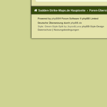
Sudden-Strike-Maps.de Hauptseite
Foren-Übers
Powered by
phpBB
® Forum Software © phpBB Limited
Deutsche Übersetzung durch
phpBB.de
Style: Green-Style-Split by Joyce&Luna
phpBB-Style-Design
Datenschutz
|
Nutzungsbedingungen