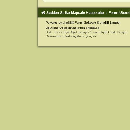
Sudden-Strike-Maps.de Hauptseite
Foren-Übers
Powered by
phpBB
® Forum Software © phpBB Limited
Deutsche Übersetzung durch
phpBB.de
Style: Green-Style-Split by Joyce&Luna
phpBB-Style-Design
Datenschutz
|
Nutzungsbedingungen