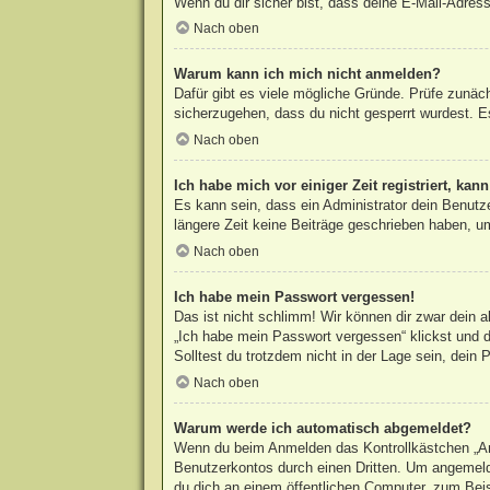
Wenn du dir sicher bist, dass deine E-Mail-Adress
Nach oben
Warum kann ich mich nicht anmelden?
Dafür gibt es viele mögliche Gründe. Prüfe zunäc
sicherzugehen, dass du nicht gesperrt wurdest. Es
Nach oben
Ich habe mich vor einiger Zeit registriert, ka
Es kann sein, dass ein Administrator dein Benutz
längere Zeit keine Beiträge geschrieben haben, um
Nach oben
Ich habe mein Passwort vergessen!
Das ist nicht schlimm! Wir können dir zwar dein 
„Ich habe mein Passwort vergessen“ klickst und d
Solltest du trotzdem nicht in der Lage sein, dein
Nach oben
Warum werde ich automatisch abgemeldet?
Wenn du beim Anmelden das Kontrollkästchen „Ang
Benutzerkontos durch einen Dritten. Um angemeld
du dich an einem öffentlichen Computer, zum Beisp