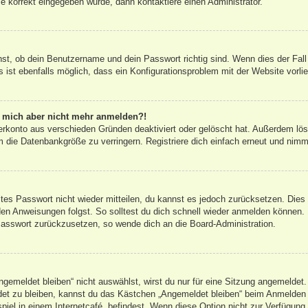
e korrekt eingegeben wurde, dann kontaktiere einen Administrator.
hst, ob dein Benutzername und dein Passwort richtig sind. Wenn dies der Fall
 ist ebenfalls möglich, dass ein Konfigurationsproblem mit der Website vorli
nn mich aber nicht mehr anmelden?!
erkonto aus verschieden Gründen deaktiviert oder gelöscht hat. Außerdem lös
 die Datenbankgröße zu verringern. Registriere dich einfach erneut und nimm
altes Passwort nicht wieder mitteilen, du kannst es jedoch zurücksetzen. Die
en Anweisungen folgst. So solltest du dich schnell wieder anmelden können.
 Passwort zurückzusetzen, so wende dich an die Board-Administration.
emeldet bleiben“ nicht auswählst, wirst du nur für eine Sitzung angemeldet.
et zu bleiben, kannst du das Kästchen „Angemeldet bleiben“ beim Anmelden 
iel in einem Internetcafé, befindest. Wenn diese Option nicht zur Verfügung 