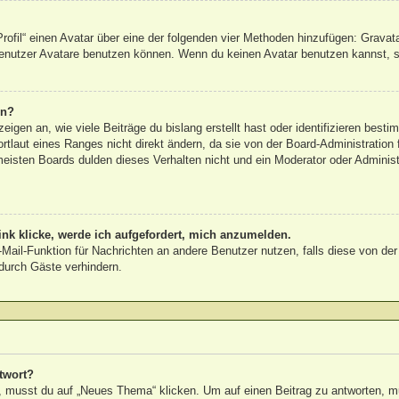
rofil“ einen Avatar über eine der folgenden vier Methoden hinzufügen: Gravat
nutzer Avatare benutzen können. Wenn du keinen Avatar benutzen kannst, sol
rn?
igen an, wie viele Beiträge du bislang erstellt hast oder identifizieren bes
laut eines Ranges nicht direkt ändern, da sie von der Board-Administration f
eisten Boards dulden dieses Verhalten nicht und ein Moderator oder Adminis
nk klicke, werde ich aufgefordert, mich anzumelden.
E-Mail-Funktion für Nachrichten an andere Benutzer nutzen, falls diese von de
urch Gäste verhindern.
twort?
musst du auf „Neues Thema“ klicken. Um auf einen Beitrag zu antworten, mus