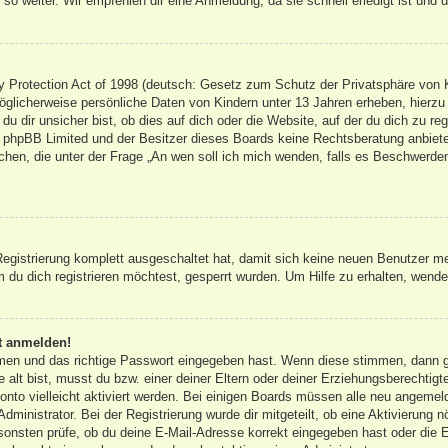
so weiter. Wir empfehlen dir eine Anmeldung, da sie schnell erledigt ist und dir
Protection Act of 1998 (deutsch: Gesetz zum Schutz der Privatsphäre von Ki
öglicherweise persönliche Daten von Kindern unter 13 Jahren erheben, hierz
 dir unsicher bist, ob dies auf dich oder die Website, auf der du dich zu regis
s phpBB Limited und der Besitzer dieses Boards keine Rechtsberatung anbieten
olchen, die unter der Frage „An wen soll ich mich wenden, falls es Beschwerd
 Registrierung komplett ausgeschaltet hat, damit sich keine neuen Benutzer 
du dich registrieren möchtest, gesperrt wurden. Um Hilfe zu erhalten, wende 
ht anmelden!
amen und das richtige Passwort eingegeben hast. Wenn diese stimmen, dann 
 alt bist, musst du bzw. einer deiner Eltern oder deiner Erziehungsberechtigt
onto vielleicht aktiviert werden. Bei einigen Boards müssen alle neu angemeld
dministrator. Bei der Registrierung wurde dir mitgeteilt, ob eine Aktivierung n
sonsten prüfe, ob du deine E-Mail-Adresse korrekt eingegeben hast oder die E