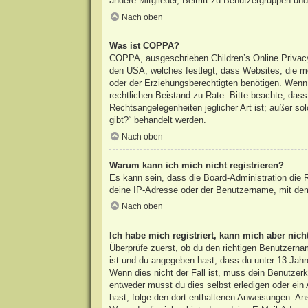
andere Mitglieder, Beitritt zu Benutzergruppen und 
Nach oben
Was ist COPPA?
COPPA, ausgeschrieben Children’s Online Privacy 
den USA, welches festlegt, dass Websites, die m
oder der Erziehungsberechtigten benötigen. Wenn du
rechtlichen Beistand zu Rate. Bitte beachte, das
Rechtsangelegenheiten jeglicher Art ist; außer s
gibt?“ behandelt werden.
Nach oben
Warum kann ich mich nicht registrieren?
Es kann sein, dass die Board-Administration die
deine IP-Adresse oder der Benutzername, mit dem 
Nach oben
Ich habe mich registriert, kann mich aber nic
Überprüfe zuerst, ob du den richtigen Benutzern
ist und du angegeben hast, dass du unter 13 Jahre
Wenn dies nicht der Fall ist, muss dein Benutzerk
entweder musst du dies selbst erledigen oder ein A
hast, folge den dort enthaltenen Anweisungen. An