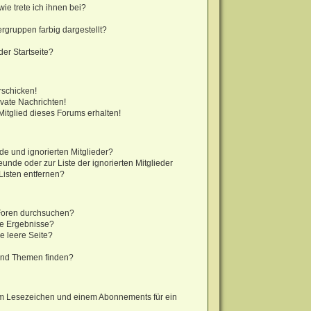
ie trete ich ihnen bei?
gruppen farbig dargestellt?
er Startseite?
rschicken!
vate Nachrichten!
itglied dieses Forums erhalten!
de und ignorierten Mitglieder?
eunde oder zur Liste der ignorierten Mitglieder
Listen entfernen?
 Foren durchsuchen?
ne Ergebnisse?
 leere Seite?
?
und Themen finden?
em Lesezeichen und einem Abonnements für ein