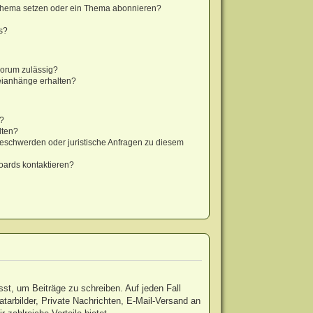
 Thema setzen oder ein Thema abonnieren?
s?
Forum zulässig?
teianhänge erhalten?
t?
lten?
Beschwerden oder juristische Anfragen zu diesem
oards kontaktieren?
sst, um Beiträge zu schreiben. Auf jeden Fall
vatarbilder, Private Nachrichten, E-Mail-Versand an