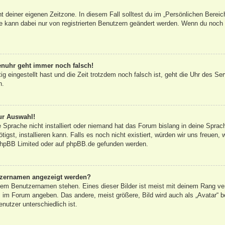
ht deiner eigenen Zeitzone. In diesem Fall solltest du im „Persönlichen Bereic
ne kann dabei nur von registrierten Benutzern geändert werden. Wenn du noch nic
renuhr geht immer noch falsch!
tig eingestellt hast und die Zeit trotzdem noch falsch ist, geht die Uhr des Se
n.
ur Auswahl!
 Sprache nicht installiert oder niemand hat das Forum bislang in deine Sprac
tigst, installieren kann. Falls es noch nicht existiert, würden wir uns freuen
hpBB Limited
oder auf
phpBB.de
gefunden werden.
utzernamen angezeigt werden?
inem Benutzernamen stehen. Eines dieser Bilder ist meist mit deinem Rang ver
 im Forum angeben. Das andere, meist größere, Bild wird auch als „Avatar“ be
nutzer unterschiedlich ist.