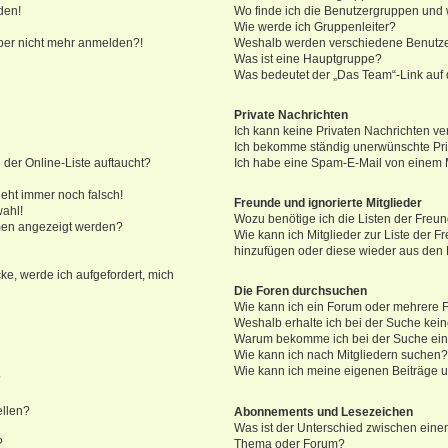
den!
Wo finde ich die Benutzergruppen und w
Wie werde ich Gruppenleiter?
 aber nicht mehr anmelden?!
Weshalb werden verschiedene Benutzer
Was ist eine Hauptgruppe?
Was bedeutet der „Das Team“-Link auf d
Private Nachrichten
Ich kann keine Privaten Nachrichten ve
Ich bekomme ständig unerwünschte Pri
der Online-Liste auftaucht?
Ich habe eine Spam-E-Mail von einem M
geht immer noch falsch!
Freunde und ignorierte Mitglieder
wahl!
Wozu benötige ich die Listen der Freun
amen angezeigt werden?
Wie kann ich Mitglieder zur Liste der Fr
hinzufügen oder diese wieder aus den 
ke, werde ich aufgefordert, mich
Die Foren durchsuchen
Wie kann ich ein Forum oder mehrere
Weshalb erhalte ich bei der Suche kei
Warum bekomme ich bei der Suche eine
Wie kann ich nach Mitgliedern suchen
Wie kann ich meine eigenen Beiträge 
?
ellen?
Abonnements und Lesezeichen
Was ist der Unterschied zwischen ein
?
Thema oder Forum?