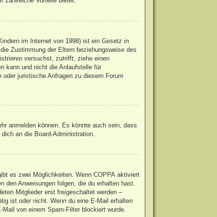
 zahlreiche Vorteile bietet.
ndern im Internet von 1998) ist ein Gesetz in
u die Zustimmung der Eltern beziehungsweise des
trieren versuchst, zutrifft, ziehe einen
 kann und nicht die Anlaufstelle für
en oder juristische Anfragen zu diesem Forum
mehr anmelden können. Es könnte auch sein, dass
dich an die Board-Administration.
gibt es zwei Möglichkeiten. Wenn
COPPA
aktiviert
en den Anweisungen folgen, die du erhalten hast.
eten Mitglieder erst freigeschaltet werden –
ötig ist oder nicht. Wenn du eine E-Mail erhalten
-Mail von einem Spam-Filter blockiert wurde.