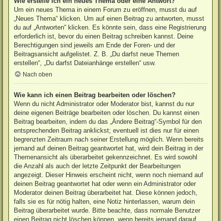
Wie erstelle ich ein neues Thema oder eine Antwort?
Um ein neues Thema in einem Forum zu eröffnen, musst du auf
„Neues Thema“ klicken. Um auf einen Beitrag zu antworten, musst
du auf „Antworten“ klicken. Es könnte sein, dass eine Registrierung
erforderlich ist, bevor du einen Beitrag schreiben kannst. Deine
Berechtigungen sind jeweils am Ende der Foren- und der
Beitragsansicht aufgelistet. Z. B. „Du darfst neue Themen
erstellen“, „Du darfst Dateianhänge erstellen“ usw.
Nach oben
Wie kann ich einen Beitrag bearbeiten oder löschen?
Wenn du nicht Administrator oder Moderator bist, kannst du nur
deine eigenen Beiträge bearbeiten oder löschen. Du kannst einen
Beitrag bearbeiten, indem du das „Ändere Beitrag“-Symbol für den
entsprechenden Beitrag anklickst; eventuell ist dies nur für einen
begrenzten Zeitraum nach seiner Erstellung möglich. Wenn bereits
jemand auf deinen Beitrag geantwortet hat, wird dein Beitrag in der
Themenansicht als überarbeitet gekennzeichnet. Es wird sowohl
die Anzahl als auch der letzte Zeitpunkt der Bearbeitungen
angezeigt. Dieser Hinweis erscheint nicht, wenn noch niemand auf
deinen Beitrag geantwortet hat oder wenn ein Administrator oder
Moderator deinen Beitrag überarbeitet hat. Diese können jedoch,
falls sie es für nötig halten, eine Notiz hinterlassen, warum dein
Beitrag überarbeitet wurde. Bitte beachte, dass normale Benutzer
einen Beitrag nicht löschen können, wenn bereits jemand darauf