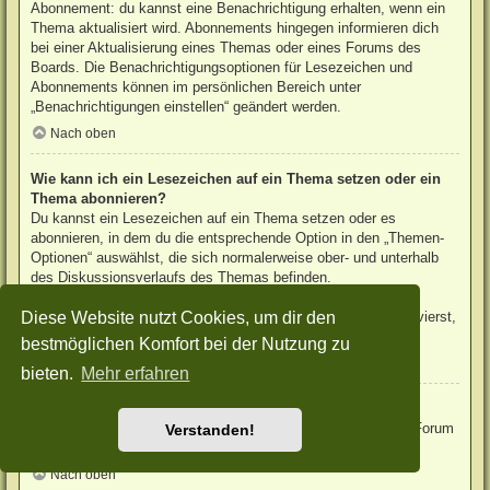
Abonnement: du kannst eine Benachrichtigung erhalten, wenn ein
Thema aktualisiert wird. Abonnements hingegen informieren dich
bei einer Aktualisierung eines Themas oder eines Forums des
Boards. Die Benachrichtigungsoptionen für Lesezeichen und
Abonnements können im persönlichen Bereich unter
„Benachrichtigungen einstellen“ geändert werden.
Nach oben
Wie kann ich ein Lesezeichen auf ein Thema setzen oder ein
Thema abonnieren?
Du kannst ein Lesezeichen auf ein Thema setzen oder es
abonnieren, in dem du die entsprechende Option in den „Themen-
Optionen“ auswählst, die sich normalerweise ober- und unterhalb
des Diskussionsverlaufs des Themas befinden.
Wenn du bei der Antwort auf ein Thema die Option „Mich
Diese Website nutzt Cookies, um dir den
benachrichtigen, sobald eine Antwort geschrieben wurde“ aktivierst,
wird das Thema ebenfalls für dich abonniert.
bestmöglichen Komfort bei der Nutzung zu
Nach oben
bieten.
Mehr erfahren
Wie kann ich ein Forum abonnieren?
Um ein Forum zu abonnieren, verwende im Forum den Link „Forum
Verstanden!
abonnieren“, der sich meist am Ende der Seite befindet.
Nach oben