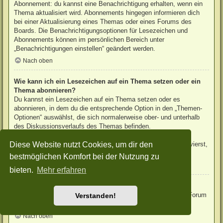
Abonnement: du kannst eine Benachrichtigung erhalten, wenn ein
Thema aktualisiert wird. Abonnements hingegen informieren dich
bei einer Aktualisierung eines Themas oder eines Forums des
Boards. Die Benachrichtigungsoptionen für Lesezeichen und
Abonnements können im persönlichen Bereich unter
„Benachrichtigungen einstellen“ geändert werden.
Nach oben
Wie kann ich ein Lesezeichen auf ein Thema setzen oder ein
Thema abonnieren?
Du kannst ein Lesezeichen auf ein Thema setzen oder es
abonnieren, in dem du die entsprechende Option in den „Themen-
Optionen“ auswählst, die sich normalerweise ober- und unterhalb
des Diskussionsverlaufs des Themas befinden.
Wenn du bei der Antwort auf ein Thema die Option „Mich
Diese Website nutzt Cookies, um dir den
benachrichtigen, sobald eine Antwort geschrieben wurde“ aktivierst,
wird das Thema ebenfalls für dich abonniert.
bestmöglichen Komfort bei der Nutzung zu
Nach oben
bieten.
Mehr erfahren
Wie kann ich ein Forum abonnieren?
Um ein Forum zu abonnieren, verwende im Forum den Link „Forum
Verstanden!
abonnieren“, der sich meist am Ende der Seite befindet.
Nach oben