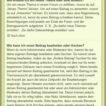
Wie erstelle ich ein neues Thema oder eine Antwort?
Um ein neues Thema in einem Forum zu eröffnen, musst du auf
„Neues Thema“ klicken. Um auf einen Beitrag zu antworten, musst
du auf „Antworten“ klicken. Es könnte sein, dass eine Registrierung
erforderlich ist, bevor du einen Beitrag schreiben kannst. Deine
Berechtigungen sind jeweils am Ende der Foren- und der
Beitragsansicht aufgelistet. Z. B. „Du darfst neue Themen
erstellen“, „Du darfst Dateianhänge erstellen“ usw.
Nach oben
Wie kann ich einen Beitrag bearbeiten oder löschen?
Wenn du nicht Administrator oder Moderator bist, kannst du nur
deine eigenen Beiträge bearbeiten oder löschen. Du kannst einen
Beitrag bearbeiten, indem du das „Ändere Beitrag“-Symbol für den
entsprechenden Beitrag anklickst; eventuell ist dies nur für einen
begrenzten Zeitraum nach seiner Erstellung möglich. Wenn bereits
jemand auf deinen Beitrag geantwortet hat, wird dein Beitrag in der
Themenansicht als überarbeitet gekennzeichnet. Es wird sowohl
die Anzahl als auch der letzte Zeitpunkt der Bearbeitungen
angezeigt. Dieser Hinweis erscheint nicht, wenn noch niemand auf
deinen Beitrag geantwortet hat oder wenn ein Administrator oder
Moderator deinen Beitrag überarbeitet hat. Diese können jedoch,
falls sie es für nötig halten, eine Notiz hinterlassen, warum dein
Beitrag überarbeitet wurde. Bitte beachte, dass normale Benutzer
einen Beitrag nicht löschen können, wenn bereits jemand darauf