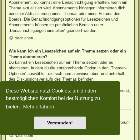
Abonnement: du kannst eine Benachrichtigung erhalten, wenn ein
Thema aktualisiert wird. Abonnements hingegen informieren dich
bei einer Aktualisierung eines Themas oder eines Forums des
Boards. Die Benachrichtigungsoptionen für Lesezeichen und
Abonnements können im persönlichen Bereich unter
„Benachrichtigungen einstellen“ geändert werden.
Nach oben
Wie kann ich ein Lesezeichen auf ein Thema setzen oder ein
Thema abonnieren?
Du kannst ein Lesezeichen auf ein Thema setzen oder es
abonnieren, in dem du die entsprechende Option in den „Themen-
Optionen“ auswählst, die sich normalerweise ober- und unterhalb
des Diskussionsverlaufs des Themas befinden.
Wenn du bei der Antwort auf ein Thema die Option „Mich
Diese Website nutzt Cookies, um dir den
benachrichtigen, sobald eine Antwort geschrieben wurde“ aktivierst,
wird das Thema ebenfalls für dich abonniert.
bestmöglichen Komfort bei der Nutzung zu
Nach oben
bieten.
Mehr erfahren
Wie kann ich ein Forum abonnieren?
Um ein Forum zu abonnieren, verwende im Forum den Link „Forum
Verstanden!
abonnieren“, der sich meist am Ende der Seite befindet.
Nach oben