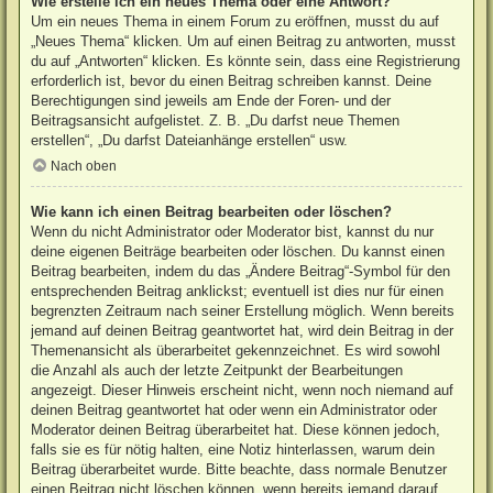
Wie erstelle ich ein neues Thema oder eine Antwort?
Um ein neues Thema in einem Forum zu eröffnen, musst du auf
„Neues Thema“ klicken. Um auf einen Beitrag zu antworten, musst
du auf „Antworten“ klicken. Es könnte sein, dass eine Registrierung
erforderlich ist, bevor du einen Beitrag schreiben kannst. Deine
Berechtigungen sind jeweils am Ende der Foren- und der
Beitragsansicht aufgelistet. Z. B. „Du darfst neue Themen
erstellen“, „Du darfst Dateianhänge erstellen“ usw.
Nach oben
Wie kann ich einen Beitrag bearbeiten oder löschen?
Wenn du nicht Administrator oder Moderator bist, kannst du nur
deine eigenen Beiträge bearbeiten oder löschen. Du kannst einen
Beitrag bearbeiten, indem du das „Ändere Beitrag“-Symbol für den
entsprechenden Beitrag anklickst; eventuell ist dies nur für einen
begrenzten Zeitraum nach seiner Erstellung möglich. Wenn bereits
jemand auf deinen Beitrag geantwortet hat, wird dein Beitrag in der
Themenansicht als überarbeitet gekennzeichnet. Es wird sowohl
die Anzahl als auch der letzte Zeitpunkt der Bearbeitungen
angezeigt. Dieser Hinweis erscheint nicht, wenn noch niemand auf
deinen Beitrag geantwortet hat oder wenn ein Administrator oder
Moderator deinen Beitrag überarbeitet hat. Diese können jedoch,
falls sie es für nötig halten, eine Notiz hinterlassen, warum dein
Beitrag überarbeitet wurde. Bitte beachte, dass normale Benutzer
einen Beitrag nicht löschen können, wenn bereits jemand darauf