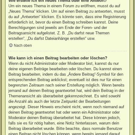
Wie erstelle ich ein neues Thema oder eine Antwort?
Um ein neues Thema in einem Forum zu eröffnen, musst du auf
„Neues Thema“ klicken. Um auf einen Beitrag zu antworten, musst
du auf „Antworten“ klicken. Es könnte sein, dass eine Registrierung
erforderlich ist, bevor du einen Beitrag schreiben kannst. Deine
Berechtigungen sind jeweils am Ende der Foren- und der
Beitragsansicht aufgelistet. Z. B. „Du darfst neue Themen
erstellen“, „Du darfst Dateianhänge erstellen“ usw.
Nach oben
Wie kann ich einen Beitrag bearbeiten oder löschen?
Wenn du nicht Administrator oder Moderator bist, kannst du nur
deine eigenen Beiträge bearbeiten oder löschen. Du kannst einen
Beitrag bearbeiten, indem du das „Ändere Beitrag“-Symbol für den
entsprechenden Beitrag anklickst; eventuell ist dies nur für einen
begrenzten Zeitraum nach seiner Erstellung möglich. Wenn bereits
jemand auf deinen Beitrag geantwortet hat, wird dein Beitrag in der
Themenansicht als überarbeitet gekennzeichnet. Es wird sowohl
die Anzahl als auch der letzte Zeitpunkt der Bearbeitungen
angezeigt. Dieser Hinweis erscheint nicht, wenn noch niemand auf
deinen Beitrag geantwortet hat oder wenn ein Administrator oder
Moderator deinen Beitrag überarbeitet hat. Diese können jedoch,
falls sie es für nötig halten, eine Notiz hinterlassen, warum dein
Beitrag überarbeitet wurde. Bitte beachte, dass normale Benutzer
einen Beitrag nicht löschen können, wenn bereits jemand darauf