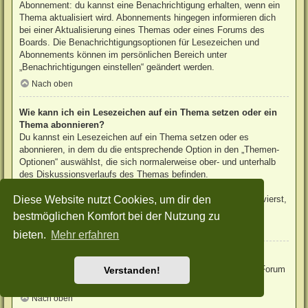
Abonnement: du kannst eine Benachrichtigung erhalten, wenn ein
Thema aktualisiert wird. Abonnements hingegen informieren dich
bei einer Aktualisierung eines Themas oder eines Forums des
Boards. Die Benachrichtigungsoptionen für Lesezeichen und
Abonnements können im persönlichen Bereich unter
„Benachrichtigungen einstellen“ geändert werden.
Nach oben
Wie kann ich ein Lesezeichen auf ein Thema setzen oder ein
Thema abonnieren?
Du kannst ein Lesezeichen auf ein Thema setzen oder es
abonnieren, in dem du die entsprechende Option in den „Themen-
Optionen“ auswählst, die sich normalerweise ober- und unterhalb
des Diskussionsverlaufs des Themas befinden.
Wenn du bei der Antwort auf ein Thema die Option „Mich
Diese Website nutzt Cookies, um dir den
benachrichtigen, sobald eine Antwort geschrieben wurde“ aktivierst,
wird das Thema ebenfalls für dich abonniert.
bestmöglichen Komfort bei der Nutzung zu
Nach oben
bieten.
Mehr erfahren
Wie kann ich ein Forum abonnieren?
Um ein Forum zu abonnieren, verwende im Forum den Link „Forum
Verstanden!
abonnieren“, der sich meist am Ende der Seite befindet.
Nach oben