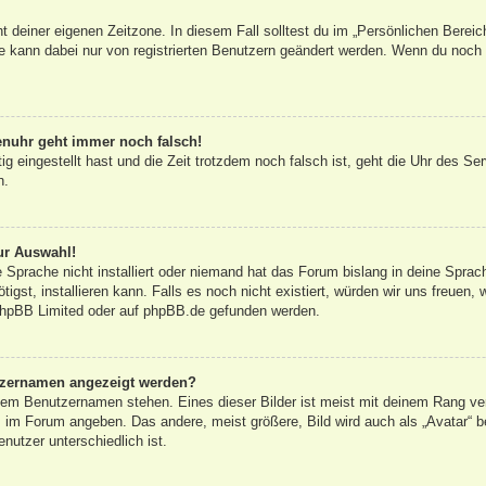
ht deiner eigenen Zeitzone. In diesem Fall solltest du im „Persönlichen Bereic
ne kann dabei nur von registrierten Benutzern geändert werden. Wenn du noch nic
renuhr geht immer noch falsch!
tig eingestellt hast und die Zeit trotzdem noch falsch ist, geht die Uhr des Se
n.
ur Auswahl!
 Sprache nicht installiert oder niemand hat das Forum bislang in deine Sprac
tigst, installieren kann. Falls es noch nicht existiert, würden wir uns freuen
hpBB Limited
oder auf
phpBB.de
gefunden werden.
utzernamen angezeigt werden?
inem Benutzernamen stehen. Eines dieser Bilder ist meist mit deinem Rang ver
 im Forum angeben. Das andere, meist größere, Bild wird auch als „Avatar“ be
nutzer unterschiedlich ist.