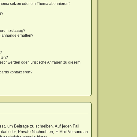
 Thema setzen oder ein Thema abonnieren?
s?
Forum zulässig?
teianhänge erhalten?
t?
lten?
Beschwerden oder juristische Anfragen zu diesem
oards kontaktieren?
sst, um Beiträge zu schreiben. Auf jeden Fall
vatarbilder, Private Nachrichten, E-Mail-Versand an