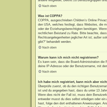
andere Mitglieder, Beitritt zu Benutzergruppen und 
Nach oben
Was ist COPPA?
COPPA, ausgeschrieben Children’s Online Privacy 
den USA, welches festlegt, dass Websites, die m
oder der Erziehungsberechtigten benötigen. Wenn du
rechtlichen Beistand zu Rate. Bitte beachte, das
Rechtsangelegenheiten jeglicher Art ist; außer s
gibt?“ behandelt werden.
Nach oben
Warum kann ich mich nicht registrieren?
Es kann sein, dass die Board-Administration die
deine IP-Adresse oder der Benutzername, mit dem 
Nach oben
Ich habe mich registriert, kann mich aber nic
Überprüfe zuerst, ob du den richtigen Benutzern
ist und du angegeben hast, dass du unter 13 Jahre
Wenn dies nicht der Fall ist, muss dein Benutzerk
entweder musst du dies selbst erledigen oder ein A
hast, folge den dort enthaltenen Anweisungen. An