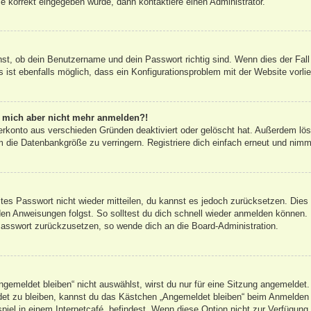
e korrekt eingegeben wurde, dann kontaktiere einen Administrator.
hst, ob dein Benutzername und dein Passwort richtig sind. Wenn dies der Fall
 ist ebenfalls möglich, dass ein Konfigurationsproblem mit der Website vorli
nn mich aber nicht mehr anmelden?!
erkonto aus verschieden Gründen deaktiviert oder gelöscht hat. Außerdem lös
 die Datenbankgröße zu verringern. Registriere dich einfach erneut und nimm
altes Passwort nicht wieder mitteilen, du kannst es jedoch zurücksetzen. Die
en Anweisungen folgst. So solltest du dich schnell wieder anmelden können.
 Passwort zurückzusetzen, so wende dich an die Board-Administration.
emeldet bleiben“ nicht auswählst, wirst du nur für eine Sitzung angemeldet.
et zu bleiben, kannst du das Kästchen „Angemeldet bleiben“ beim Anmelden 
iel in einem Internetcafé, befindest. Wenn diese Option nicht zur Verfügung 