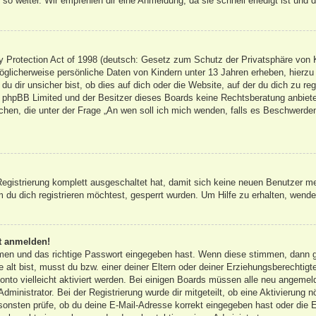
so weiter. Wir empfehlen dir eine Anmeldung, da sie schnell erledigt ist und dir
Protection Act of 1998 (deutsch: Gesetz zum Schutz der Privatsphäre von Ki
öglicherweise persönliche Daten von Kindern unter 13 Jahren erheben, hierz
 dir unsicher bist, ob dies auf dich oder die Website, auf der du dich zu regis
s phpBB Limited und der Besitzer dieses Boards keine Rechtsberatung anbieten
olchen, die unter der Frage „An wen soll ich mich wenden, falls es Beschwerd
 Registrierung komplett ausgeschaltet hat, damit sich keine neuen Benutzer 
du dich registrieren möchtest, gesperrt wurden. Um Hilfe zu erhalten, wende 
ht anmelden!
amen und das richtige Passwort eingegeben hast. Wenn diese stimmen, dann 
 alt bist, musst du bzw. einer deiner Eltern oder deiner Erziehungsberechtigt
onto vielleicht aktiviert werden. Bei einigen Boards müssen alle neu angemeld
dministrator. Bei der Registrierung wurde dir mitgeteilt, ob eine Aktivierung n
sonsten prüfe, ob du deine E-Mail-Adresse korrekt eingegeben hast oder die E