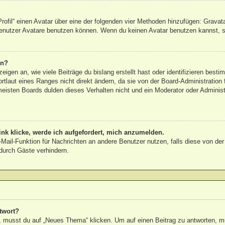
rofil“ einen Avatar über eine der folgenden vier Methoden hinzufügen: Gravat
nutzer Avatare benutzen können. Wenn du keinen Avatar benutzen kannst, sol
rn?
igen an, wie viele Beiträge du bislang erstellt hast oder identifizieren bes
laut eines Ranges nicht direkt ändern, da sie von der Board-Administration f
eisten Boards dulden dieses Verhalten nicht und ein Moderator oder Adminis
nk klicke, werde ich aufgefordert, mich anzumelden.
E-Mail-Funktion für Nachrichten an andere Benutzer nutzen, falls diese von de
urch Gäste verhindern.
twort?
musst du auf „Neues Thema“ klicken. Um auf einen Beitrag zu antworten, mus