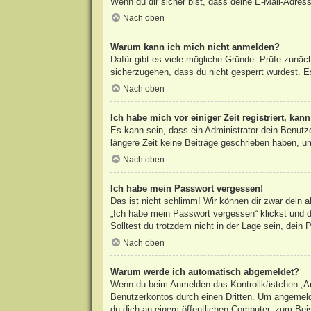
Wenn du dir sicher bist, dass deine E-Mail-Adress
Nach oben
Warum kann ich mich nicht anmelden?
Dafür gibt es viele mögliche Gründe. Prüfe zunäc
sicherzugehen, dass du nicht gesperrt wurdest. Es
Nach oben
Ich habe mich vor einiger Zeit registriert, ka
Es kann sein, dass ein Administrator dein Benutz
längere Zeit keine Beiträge geschrieben haben, um
Nach oben
Ich habe mein Passwort vergessen!
Das ist nicht schlimm! Wir können dir zwar dein 
„Ich habe mein Passwort vergessen“ klickst und d
Solltest du trotzdem nicht in der Lage sein, dein
Nach oben
Warum werde ich automatisch abgemeldet?
Wenn du beim Anmelden das Kontrollkästchen „Ang
Benutzerkontos durch einen Dritten. Um angemeld
du dich an einem öffentlichen Computer, zum Beisp