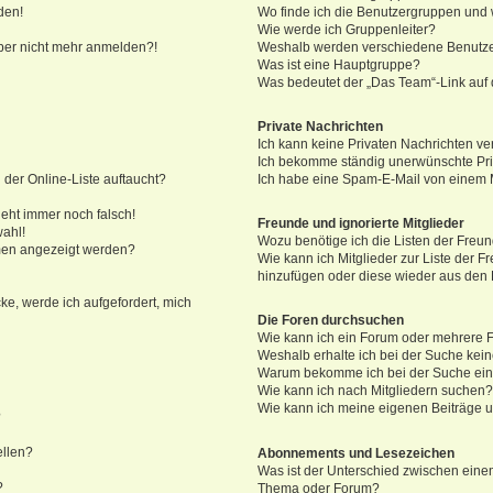
den!
Wo finde ich die Benutzergruppen und w
Wie werde ich Gruppenleiter?
 aber nicht mehr anmelden?!
Weshalb werden verschiedene Benutzer
Was ist eine Hauptgruppe?
Was bedeutet der „Das Team“-Link auf d
Private Nachrichten
Ich kann keine Privaten Nachrichten ve
Ich bekomme ständig unerwünschte Pri
der Online-Liste auftaucht?
Ich habe eine Spam-E-Mail von einem M
geht immer noch falsch!
Freunde und ignorierte Mitglieder
wahl!
Wozu benötige ich die Listen der Freun
amen angezeigt werden?
Wie kann ich Mitglieder zur Liste der Fr
hinzufügen oder diese wieder aus den 
ke, werde ich aufgefordert, mich
Die Foren durchsuchen
Wie kann ich ein Forum oder mehrere
Weshalb erhalte ich bei der Suche kei
Warum bekomme ich bei der Suche eine
Wie kann ich nach Mitgliedern suchen
Wie kann ich meine eigenen Beiträge 
?
ellen?
Abonnements und Lesezeichen
Was ist der Unterschied zwischen ein
?
Thema oder Forum?