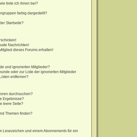
ie trete ich ihnen bei?
gruppen farbig dargestellt?
er Startseite?
rschicken!
vate Nachrichten!
itglied dieses Forums erhalten!
de und ignorierten Mitglieder?
eunde oder zur Liste der ignorierten Mitglieder
Listen entfernen?
 Foren durchsuchen?
ne Ergebnisse?
 leere Seite?
?
und Themen finden?
em Lesezeichen und einem Abonnements für ein