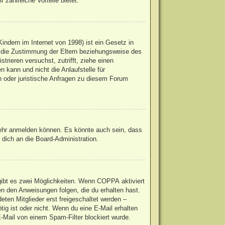
 zahlreiche Vorteile bietet.
ndern im Internet von 1998) ist ein Gesetz in
u die Zustimmung der Eltern beziehungsweise des
trieren versuchst, zutrifft, ziehe einen
 kann und nicht die Anlaufstelle für
en oder juristische Anfragen zu diesem Forum
mehr anmelden können. Es könnte auch sein, dass
dich an die Board-Administration.
gibt es zwei Möglichkeiten. Wenn
COPPA
aktiviert
en den Anweisungen folgen, die du erhalten hast.
eten Mitglieder erst freigeschaltet werden –
ötig ist oder nicht. Wenn du eine E-Mail erhalten
-Mail von einem Spam-Filter blockiert wurde.