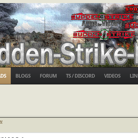
DS
BLOGS
FORUM
TS / DISCORD
VIDEOS
LIN
ew