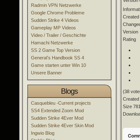
Version 
Radmin VPN Netzwerke
Informat
Google Chrome Probleme
Create
Sudden Strike 4 Videos
Change
Gameplay MP Videos
Version
Video / Trailer / Geschichte
Rating
Hamachi Netzwerke
SS 2 Game Top Version
General's Handbook SS 4
Game starten unter Win 10
Unsere Banner
Blogs
(38 vote
Created
Casquebleu -Current projects
Size
78
SS4 Extended Zoom Mod
Downlo
Sudden Strike 4Ever Mod
Sudden Strike 4Ever Skin Mod
Ingwio Blog
Comm