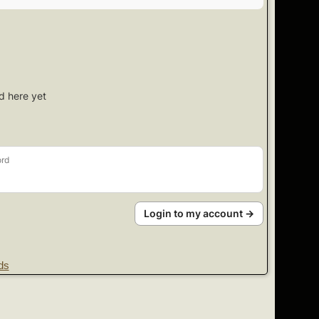
d here yet
rd
Login to my account →
ds