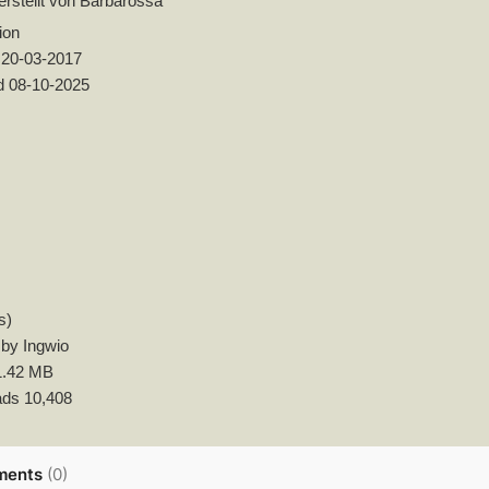
erstellt von Barbarossa
ion
d
20-03-2017
d
08-10-2025
s)
 by
Ingwio
1.42 MB
ads
10,408
ents
(
0
)