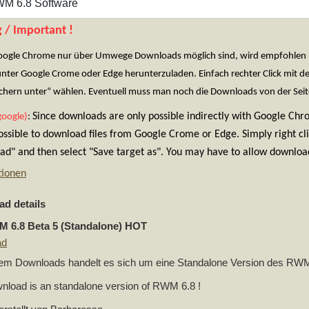
 / Important !
oogle Chrome nur über Umwege Downloads möglich sind, wird empfohlen Fir
unter Google Crome oder Edge herunterzuladen. Einfach rechter Click mit 
eichern unter“ wählen. Eventuell muss man noch die Downloads von der Seit
Since downloads are only possible indirectly with Google Ch
google)
:
possible to download files from Google Crome or Edge. Simply right cl
d" and then select "Save target as". You may have to allow download
tionen
d details
 6.8 Beta 5 (Standalone)
HOT
ad
sem Downloads handelt es sich um eine Standalone Version des RWM
nload is an standalone version of RWM 6.8 !