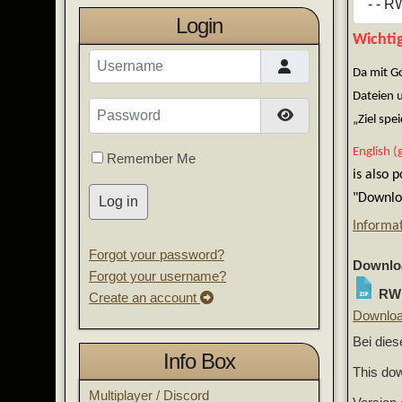
Login
Wichtig
Username
Da mit G
Dateien 
Password
Show Password
„Ziel sp
English (
Remember Me
is also 
"Downloa
Log in
Informa
Forgot your password?
Downloa
Forgot your username?
RWM
Create an account
Downlo
Bei die
Info Box
This dow
Multiplayer / Discord